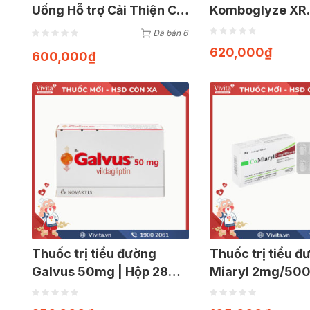
Uống Hỗ trợ Cải Thiện Chỉ
Komboglyze XR
Số Đường Huyết (Hộp 60
5mg/500mg | H
Đã bán 6
viên)
viên
620,000
₫
600,000
₫
Thuốc trị tiểu đường
Thuốc trị tiểu 
Galvus 50mg | Hộp 28
Miaryl 2mg/500
viên
30 viên