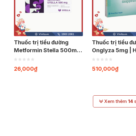
Thuốc trị tiểu đường
Thuốc trị tiểu đ
Metformin Stella 500mg
Onglyza 5mg | 
| Hộp 30 viên
viên
26,000
₫
510,000
₫
Xem thêm
14
s