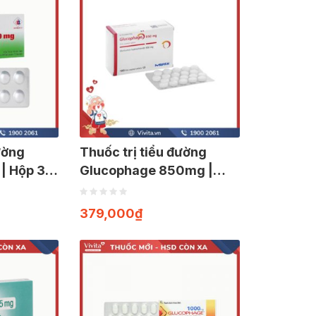
ường
Thuốc trị tiểu đường
| Hộp 30
Glucophage 850mg |
Hộp 100 viên
379,000
₫