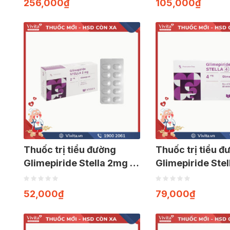
256,000
₫
105,000
₫
Thuốc trị tiểu đường
Thuốc trị tiểu đ
Glimepiride Stella 2mg |
Glimepiride Stel
Hộp 30 viên
Hộp 30 viên
52,000
₫
79,000
₫