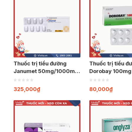
Thuốc trị tiểu đường
Thuốc trị tiểu đ
Janumet 50mg/1000mg
Dorobay 100mg 
| Hộp 28 viên
viên
325,000
₫
80,000
₫