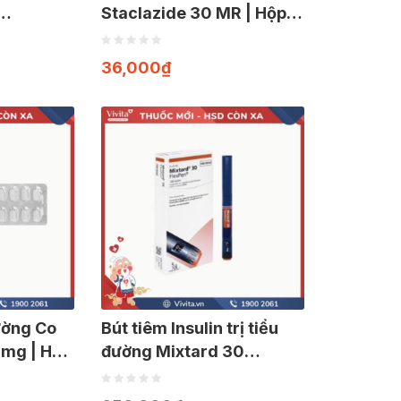
Staclazide 30 MR | Hộp
ộp 28
30 viên
36,000
₫
đường Co
Bút tiêm Insulin trị tiểu
mg | Hộp
đường Mixtard 30
Flexpen | Hộp 5 cây