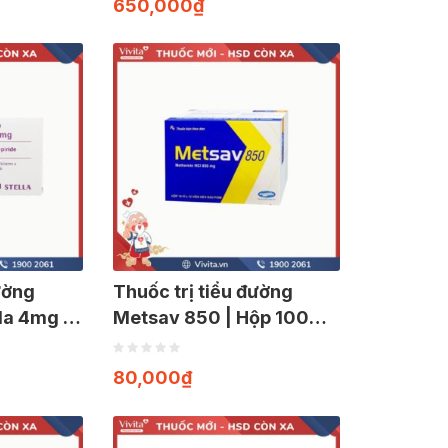
650,000
₫
ường
Thuốc trị tiểu đường
la 4mg |
Metsav 850 | Hộp 100
viên
80,000
₫