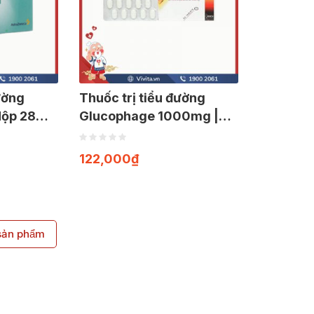
ường
Thuốc trị tiểu đường
Hộp 28
Glucophage 1000mg |
Hộp 30 viên
122,000
₫
ản phẩm