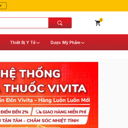
Y
0
Thiết Bị Y Tế
Dược Mỹ Phẩm