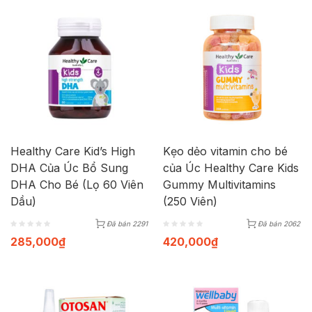
Healthy Care Kid’s High
Kẹo dẻo vitamin cho bé
DHA Của Úc Bổ Sung
của Úc Healthy Care Kids
DHA Cho Bé (Lọ 60 Viên
Gummy Multivitamins
Dầu)
(250 Viên)
Đã bán 2291
Đã bán 2062
285,000
₫
420,000
₫