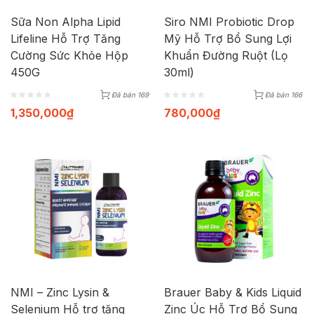
Sữa Non Alpha Lipid
Siro NMI Probiotic Drop
Lifeline Hỗ Trợ Tăng
Mỹ Hỗ Trợ Bổ Sung Lợi
Cường Sức Khỏe Hộp
Khuẩn Đường Ruột (Lọ
450G
30ml)
Đã bán 169
Đã bán 166
1,350,000
₫
780,000
₫
NMI – Zinc Lysin &
Brauer Baby & Kids Liquid
Selenium Hỗ trợ tăng
Zinc Úc Hỗ Trợ Bổ Sung