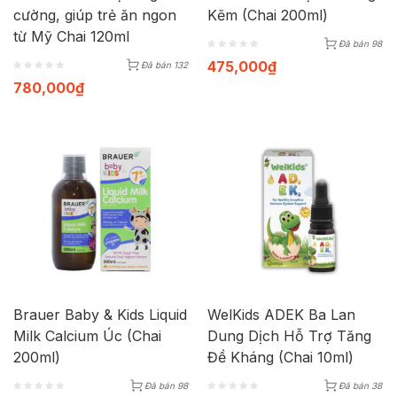
cường, giúp trẻ ăn ngon
Kẽm (Chai 200ml)
từ Mỹ Chai 120ml
Đã bán 98
475,000
₫
Đã bán 132
780,000
₫
Brauer Baby & Kids Liquid
WelKids ADEK Ba Lan
Milk Calcium Úc (Chai
Dung Dịch Hỗ Trợ Tăng
200ml)
Đề Kháng (Chai 10ml)
Đã bán 98
Đã bán 38