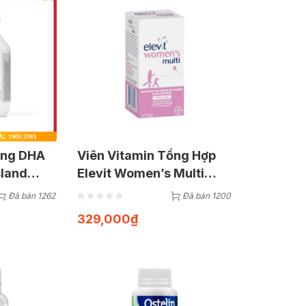
ung DHA
Viên Vitamin Tổng Hợp
sland
Elevit Women’s Multi
ncy | Hộp
Dành Cho Phụ Nữ Đang
Đã bán 1262
Đã bán 1200
Nuôi Con (Hộp 100 Viên)
329,000
₫