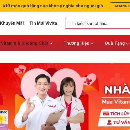
#10 món quà tặng sức khỏe ý nghĩa cho người già
XEM NGA
 Khuyến Mãi
Tin Mới Vivita
Vitamin & Khoáng Chất
Thương Hiệu
Quà Tặng