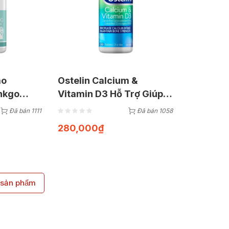
ão
Ostelin Calcium &
nkgo
Vitamin D3 Hỗ Trợ Giúp
(Hộp 100
Xương Xương Chắc Khỏe
Đã bán 1111
Đã bán 1058
| Hộp 130 Viên
280,000
₫
sản phẩm