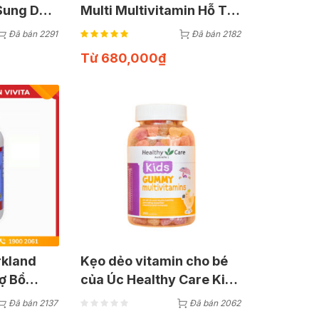
Sung DHA
Multi Multivitamin Hỗ Trợ
iên Dầu)
Bổ Sung Vitamin Cho Cơ
Đã bán 2291
Đã bán 2182
Thể | Hộp 500 Viên
Từ
680,000
₫
rkland
Kẹo dẻo vitamin cho bé
ợ Bổ
của Úc Healthy Care Kids
Mỹ | Hộp
Gummy Multivitamins
Đã bán 2137
Đã bán 2062
(250 Viên)