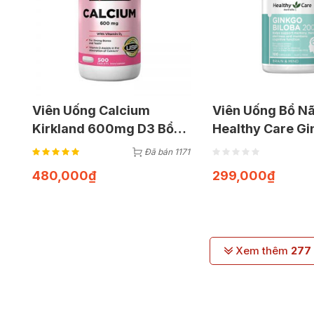
Viên Uống Calcium
Viên Uống Bổ N
Kirkland 600mg D3 Bổ
Healthy Care Gi
Xung Canxi Giúp Xương
Biloba 2000mg 
Đã bán 1171
Chắc Khỏe (Hộp 500
Viên)
480,000
₫
299,000
₫
Viên)
Xem thêm
277