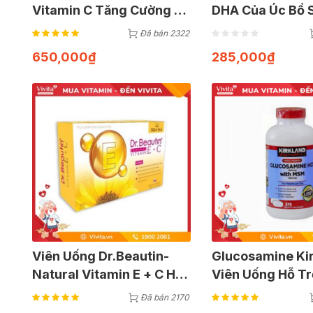
Vitamin C Tăng Cường Hệ
DHA Của Úc Bổ 
Thống Miễn Dịch Cho Cơ
Cho Bé (Lọ 60 V
Đã bán 2322
Thể | Hộp 500 Viên
650,000
₫
285,000
₫
Viên Uống Dr.Beautin-
Glucosamine Ki
Natural Vitamin E + C Hỗ
Viên Uống Hỗ Tr
Trợ Chống Lão Hóa Da
Xương Khớp Từ 
Đã bán 2170
(Hộp 30 Viên)
375 Viên