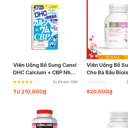
Viên Uống Bổ Sung Canxi
Viên Uống Bổ S
DHC Calcium + CBP Nhật
Cho Bà Bầu Bioi
Bản
DHA For Pregna
Đã bán 1292
60 Viên
Từ
210,000
₫
820,000
₫