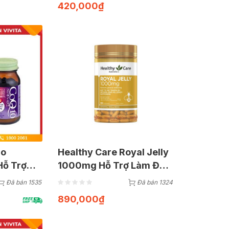
420,000
₫
ro
Healthy Care Royal Jelly
Hỗ Trợ
1000mg Hỗ Trợ Làm Đẹp
hật (Hộp
Da (Hộp 365 Viên)
Đã bán 1535
Đã bán 1324
890,000
₫