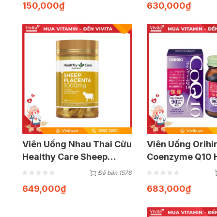
150,000
₫
630,000
₫
Viên Uống Nhau Thai Cừu
Viên Uống Orihi
Healthy Care Sheep
Coenzyme Q10 
Placenta (Hộp 100 Viên)
Tim Mạch Của N
Đã bán 1576
90 Viên)
649,000
₫
683,000
₫