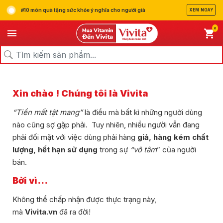
#10 món quà tặng sức khỏe ý nghĩa cho người già
XEM NGAY
0
Xin chào ! Chúng tôi là Vivita
“Tiền mất tật mang”
là điều mà bất kì những người dùng
nào cũng sợ gặp phải. Tuy nhiên, nhiều người vẫn đang
phải đối mặt với việc dùng phải hàng
giả, hàng kém chất
lượng, hết hạn sử dụng
trong sự
“vô tâm
” của người
bán.
Bởi vì...
Không thể chấp nhận được thực trạng này,
mà
Vivita.vn
đã ra đời!