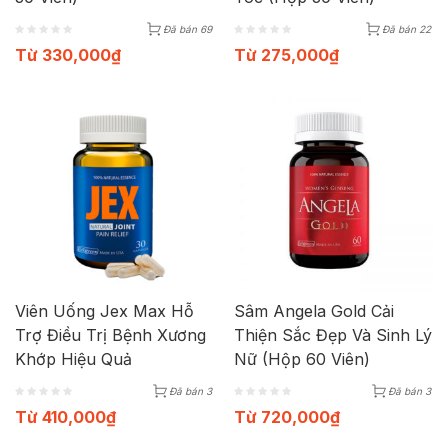
Đã bán 69
Đã bán 22
Từ
330,000
₫
Từ
275,000
₫
Viên Uống Jex Max Hỗ
Sâm Angela Gold Cải
Trợ Điều Trị Bệnh Xương
Thiện Sắc Đẹp Và Sinh Lý
Khớp Hiệu Quả
Nữ (Hộp 60 Viên)
Đã bán 3
Đã bán 3
Từ
410,000
₫
Từ
720,000
₫