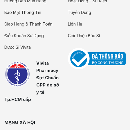
Hướng Dẫn Mua Hàng
Hoạt Động – Sự Kiện
Bảo Mật Thông Tin
Tuyển Dụng
Giao Hàng & Thanh Toán
Liên Hệ
Điều Khoản Sử Dụng
Giới Thiệu Bác Sĩ
Dược Sĩ Vivita
Vivita
Pharmacy
Đạt Chuẩn
GPP do sở
y tế
Tp.HCM cấp
MẠNG XÃ HỘI