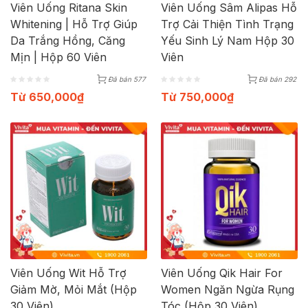
Viên Uống Ritana Skin
Viên Uống Sâm Alipas Hỗ
Whitening | Hỗ Trợ Giúp
Trợ Cải Thiện Tình Trạng
Da Trắng Hồng, Căng
Yếu Sinh Lý Nam Hộp 30
Mịn | Hộp 60 Viên
Viên
Đã bán 577
Đã bán 292
Từ
650,000
₫
Từ
750,000
₫
Viên Uống Wit Hỗ Trợ
Viên Uống Qik Hair For
Giảm Mờ, Mỏi Mắt (Hộp
Women Ngăn Ngừa Rụng
30 Viên)
Tóc (Hộp 30 Viên)