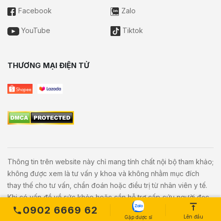
Facebook
Zalo
YouTube
Tiktok
THƯƠNG MẠI ĐIỆN TỬ
Thông tin trên website này chỉ mang tính chất nội bộ tham khảo;
không được xem là tư vấn y khoa và không nhằm mục đích
thay thế cho tư vấn, chẩn đoán hoặc điều trị từ nhân viên y tế.
Khi có vấn đề về sức khỏe hoặc cần hỗ trợ cấp cứu người đọc
0902 6669 62
cần liên hệ bác sĩ và cơ sở y tế gần nhất.
Lên đầu
Gặp dược sĩ