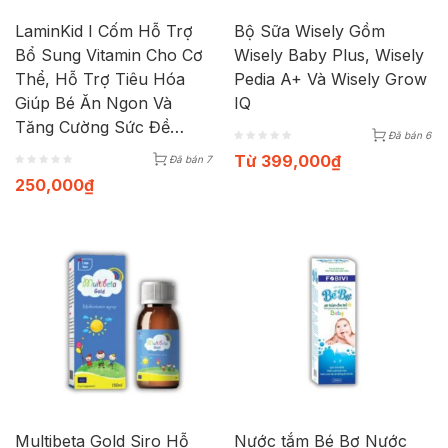
LaminKid I Cốm Hỗ Trợ
Bộ Sữa Wisely Gồm
Bổ Sung Vitamin Cho Cơ
Wisely Baby Plus, Wisely
Thể, Hỗ Trợ Tiêu Hóa
Pedia A+ Và Wisely Grow
Giúp Bé Ăn Ngon Và
IQ
Tăng Cường Sức Đề
Đã bán 6
Kháng ( Hộp 20 gói x
Từ
399,000
₫
Đã bán 7
2,5g)
250,000
₫
Multibeta Gold Siro Hỗ
Nước tắm Bé Bơ Nước