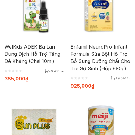
WelKids ADEK Ba Lan
Enfamil NeuroPro Infant
Dung Dịch Hỗ Trợ Tăng
Formula Sữa Bột Hỗ Trợ
Đề Kháng (Chai 10ml)
Bổ Sung Dưỡng Chất Cho
Trẻ Sơ Sinh (Hộp 890g)
Đã bán 38
385,000
₫
Đã bán 15
925,000
₫