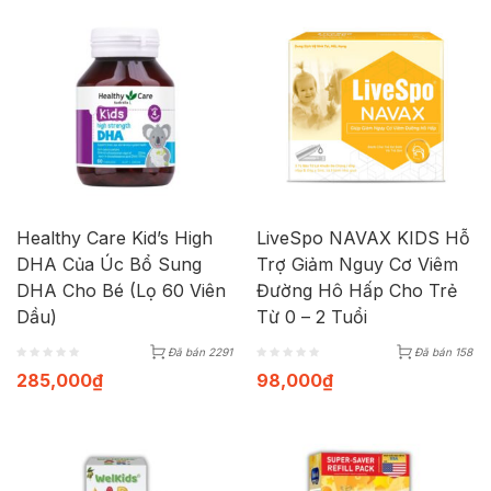
Healthy Care Kid’s High
LiveSpo NAVAX KIDS Hỗ
DHA Của Úc Bổ Sung
Trợ Giảm Nguy Cơ Viêm
DHA Cho Bé (Lọ 60 Viên
Đường Hô Hấp Cho Trẻ
Dầu)
Từ 0 – 2 Tuổi
Đã bán 2291
Đã bán 158
285,000
₫
98,000
₫