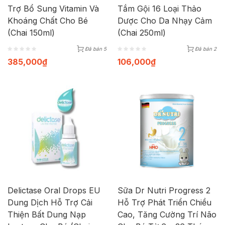
Trợ Bổ Sung Vitamin Và
Tắm Gội 16 Loại Thảo
Khoáng Chất Cho Bé
Dược Cho Da Nhạy Cảm
(Chai 150ml)
(Chai 250ml)
Đã bán 5
Đã bán 2
385,000
₫
106,000
₫
Delictase Oral Drops EU
Sữa Dr Nutri Progress 2
Dung Dịch Hỗ Trợ Cải
Hỗ Trợ Phát Triển Chiều
Thiện Bất Dung Nạp
Cao, Tăng Cường Trí Não