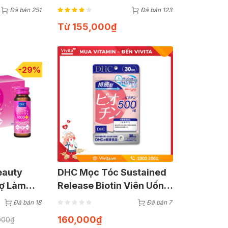
 Viên)
Trợ Trắng Da (Gói 15
Đã bán 251
Đã bán 123
Viên)
Từ
155,000
₫
-29%
eauty
DHC Mọc Tóc Sustained
rợ Làm
Release Biotin Viên Uống
50ml)
Hỗ Trợ Mọc Tóc Gói 30
Đã bán 18
Đã bán 7
Viên
160,000
₫
000
₫