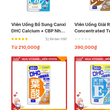
Viên Uống Bổ Sung Canxi
Viên Uống Giải
DHC Calcium + CBP Nhật
Concentrated T
Bản
(Gói 60 Viên)
Đã bán 1292
Từ
210,000
₫
390,000
₫