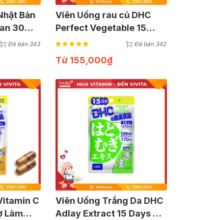
Nhật Bản
Viên Uống rau củ DHC
ean 30
Perfect Vegetable 15
đẹp da tự
Ngày Hỗ Trợ Bổ Sung
Đã bán 343
Đã bán 342
Dinh Dưỡng (Gói 60 Viên)
Từ
155,000
₫
Vitamin C
Viên Uống Trắng Da DHC
ợ Làm
Adlay Extract 15 Days Hỗ