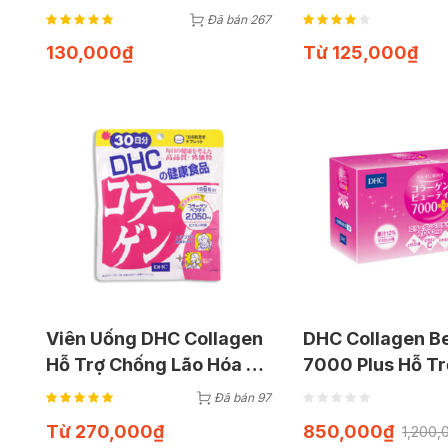
Khỏe Và Làn Da (Túi 30
Đẹp Da (Gói 180
Đã bán 267
Viên)
130,000
₫
Từ
125,000
₫
Viên Uống DHC Collagen
DHC Collagen B
Hỗ Trợ Chống Lão Hóa Da
7000 Plus Hỗ T
30 & 90 Ngày
Đẹp Da (10 lọ x 
Đã bán 97
Từ
270,000
₫
850,000
₫
1,200,