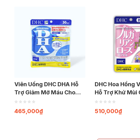
Viên Uống DHC DHA Hỗ
DHC Hoa Hồng V
Trợ Giảm Mỡ Máu Cho
Hỗ Trợ Khử Mùi 
Tim Mạch Khỏe Mạnh
Mang Lại Hươn
(gói 120 viên)
Nhẹ Nhàng (Gói 
465,000
₫
510,000
₫