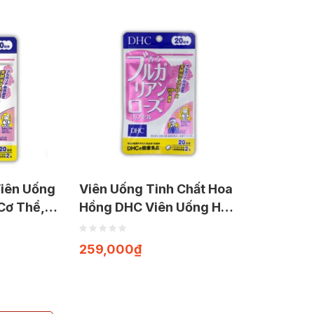
iên Uống
Viên Uống Tinh Chất Hoa
Cơ Thể,
Hồng DHC Viên Uống Hỗ
g Thơm
Trợ Cải Thiện Mùi Hương
20 viên)
Cơ Thể (Gói 40 Viên)
259,000
₫