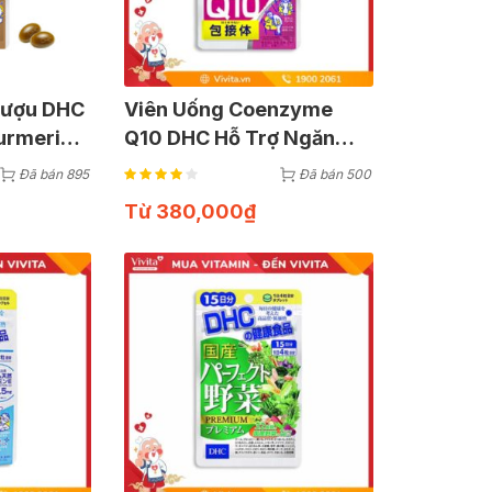
 Rượu DHC
Viên Uống Coenzyme
urmeric
Q10 DHC Hỗ Trợ Ngăn
Ngừa Lão Hóa Da | Gói 60
Đã bán 895
Đã bán 500
Viên
Từ
380,000
₫