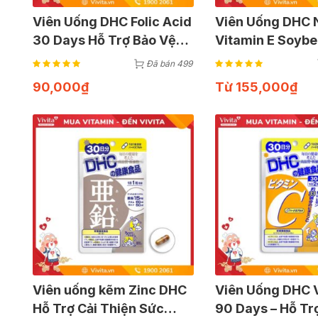
Viên Uống DHC Folic Acid
Viên Uống DHC 
30 Days Hỗ Trợ Bảo Vệ
Vitamin E Soyb
Sức Khỏe Bà Bầu | Gói 30
Days hỗ trợ làm 
Đã bán 499
Viên
nhiên
90,000
₫
Từ
155,000
₫
Viên uống kẽm Zinc DHC
Viên Uống DHC 
Hỗ Trợ Cải Thiện Sức
90 Days – Hỗ Tr