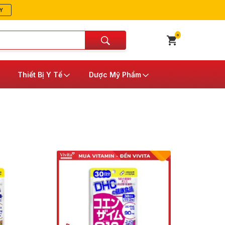
Y
0
Thiết Bị Y Tế
Dược Mỹ Phẩm