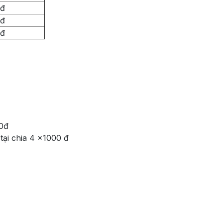
 đ
 đ
 đ
00đ
 tại chia 4 x1000 đ