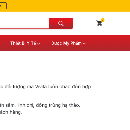
Y
0
Thiết Bị Y Tế
Dược Mỹ Phẩm
ác đối tượng mà Vivita luôn chào đón hợp
n sâm, linh chi, đông trùng hạ thảo.
hách hàng.