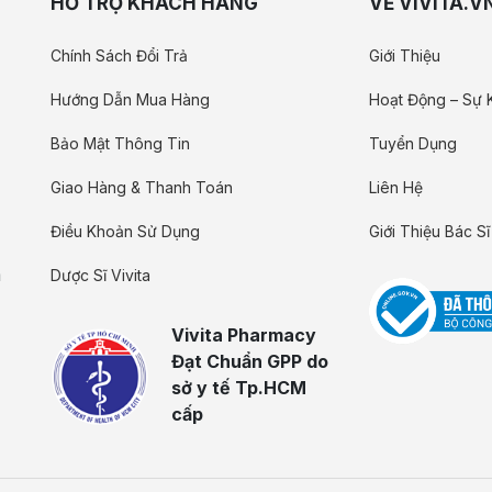
HỖ TRỢ KHÁCH HÀNG
VỀ VIVITA.V
Chính Sách Đổi Trả
Giới Thiệu
Hướng Dẫn Mua Hàng
Hoạt Động – Sự 
Bảo Mật Thông Tin
Tuyển Dụng
Giao Hàng & Thanh Toán
Liên Hệ
Điều Khoản Sử Dụng
Giới Thiệu Bác Sĩ
m
Dược Sĩ Vivita
Vivita Pharmacy
Đạt Chuẩn GPP do
sở y tế Tp.HCM
cấp