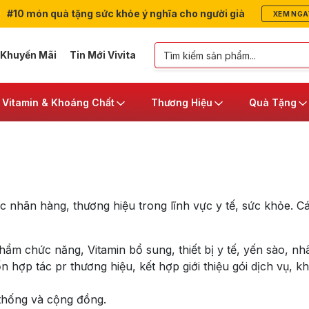
#10 món quà tặng sức khỏe ý nghĩa cho người già
XEM NGA
 Khuyến Mãi
Tin Mới Vivita
Vitamin & Khoáng Chất
Thương Hiệu
Quà Tặng
c nhãn hàng, thương hiệu trong lĩnh vực y tế, sức khỏe. C
m chức năng, Vitamin bổ sung, thiết bị y tế, yến sào, nhâ
 hợp tác pr thương hiệu, kết hợp giới thiệu gói dịch vụ, k
thống và cộng đồng.