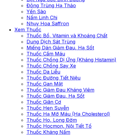
Đông Trùng Hạ Thảo
Yến Sào
Nấm Linh Chi
Nhụy Hoa Saffron
Xem Thuốc
Thuốc Bổ, Vitamin và Khoáng Chất
Dung Dịch Sát Trùng
Miếng Dán Giảm Đau, Hạ Sốt
Thuốc Cầm Máu
Thuốc Chống Dị Ứng (Kháng Histamin)
Thuốc Chống Say Xe
Thuốc Da Liễu
Thuốc Đường Tiết Niệu
Thuốc Gan Mật
Thuốc Giảm Đau Kháng Viêm
Thuốc Giảm Đau, Hạ Sốt
Thuốc Giãn Cơ
Thuốc Hen Suyễn
Thuốc Hạ Mỡ Máu (Hạ Cholesterol)
Thuốc Ho, Long Đờm
Thuốc Hocmon, Nội Tiết Tố
Thuốc Kháng Nấm