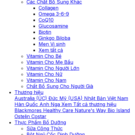
Các Chất Bổ Sung Khác
Collagen
Omega 3-6-9
CoQ10
Glucosamine
Biotin
Ginkgo Biloba
Men Vi sinh
Xem tất cả
Vitamin Cho Bé
Vitamin Cho Mẹ Bầu
Vitamin Cho Người Lớn
Vitamin Cho Nữ
Vitamin Cho Nam
Chất Bổ Sung Cho Người Già
Thương hiệu
Australia (ÚC)
Đức
Mỹ (USA)
Nhật Bản
Việt Nam
Hàn Quốc
Anh
Nga
Xem Tất cả thương hiệu
Blackmores
Healthy Care
Nature's Way
Bio Island
Ostelin
Costar
Thực Phẩm Bổ Dưỡng
Sữa Công Thức
Bột Ngũ Cốc Dinh Dưỡng