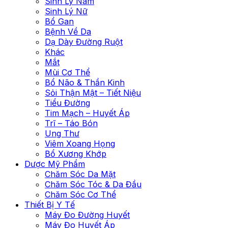
Sinh Lý Nam
Sinh Lý Nữ
Bổ Gan
Bệnh Về Da
Dạ Dày Đường Ruột
Khác
Mắt
Mùi Cơ Thể
Bổ Não & Thần Kinh
Sỏi Thận Mật – Tiết Niệu
Tiểu Đường
Tim Mạch – Huyết Áp
Trĩ – Táo Bón
Ung Thư
Viêm Xoang Họng
Bổ Xương Khớp
Dược Mỹ Phẩm
Chăm Sóc Da Mặt
Chăm Sóc Tóc & Da Đầu
Chăm Sóc Cơ Thể
Thiết Bị Y Tế
Máy Đo Đường Huyết
Máy Đo Huyết Áp