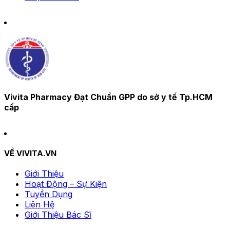
Vivita Pharmacy Đạt Chuẩn GPP do sở y tế Tp.HCM
cấp
VỀ VIVITA.VN
Giới Thiệu
Hoạt Động – Sự Kiện
Tuyển Dụng
Liên Hệ
Giới Thiệu Bác Sĩ