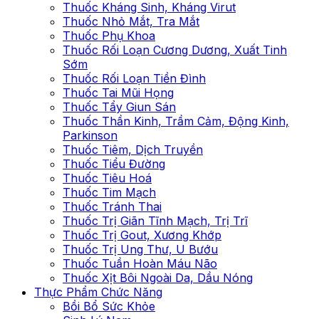
Thuốc Kháng Sinh, Kháng Virut
Thuốc Nhỏ Mắt, Tra Mắt
Thuốc Phụ Khoa
Thuốc Rối Loạn Cương Dương, Xuất Tinh
Sớm
Thuốc Rối Loạn Tiền Đình
Thuốc Tai Mũi Họng
Thuốc Tẩy Giun Sán
Thuốc Thần Kinh, Trầm Cảm, Động Kinh,
Parkinson
Thuốc Tiêm, Dịch Truyền
Thuốc Tiểu Đường
Thuốc Tiêu Hoá
Thuốc Tim Mạch
Thuốc Tránh Thai
Thuốc Trị Giãn Tĩnh Mạch, Trị Trĩ
Thuốc Trị Gout, Xương Khớp
Thuốc Trị Ung Thư, U Bướu
Thuốc Tuần Hoàn Máu Não
Thuốc Xịt Bôi Ngoài Da, Dầu Nóng
Thực Phẩm Chức Năng
Bồi Bổ Sức Khỏe