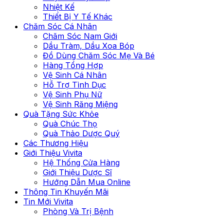
Nhiệt Kế
Thiết Bị Y Tế Khác
Chăm Sóc Cá Nhân
Chăm Sóc Nam Giới
Dầu Tràm, Dầu Xoa Bóp
Đồ Dùng Chăm Sóc Mẹ Và Bé
Hàng Tổng Hợp
Vệ Sinh Cá Nhân
Hỗ Trợ Tình Dục
Vệ Sinh Phụ Nữ
Vệ Sinh Răng Miệng
Quà Tặng Sức Khỏe
Quà Chúc Thọ
Quà Thảo Dược Quý
Các Thương Hiệu
Giới Thiệu Vivita
Hệ Thống Cửa Hàng
Giới Thiệu Dược Sĩ
Hướng Dẫn Mua Online
Thông Tin Khuyến Mãi
Tin Mới Vivita
Phòng Và Trị Bệnh