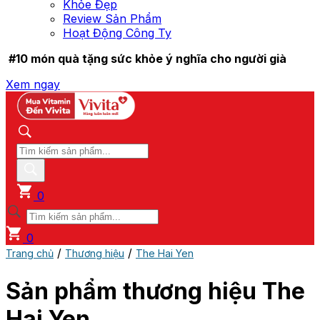
Khỏe Đẹp
Review Sản Phẩm
Hoạt Động Công Ty
#10 món quà tặng sức khỏe ý nghĩa cho người già
Xem ngay
0
0
/
/
Trang chủ
Thương hiệu
The Hai Yen
Sản phẩm thương hiệu The
Hai Yen