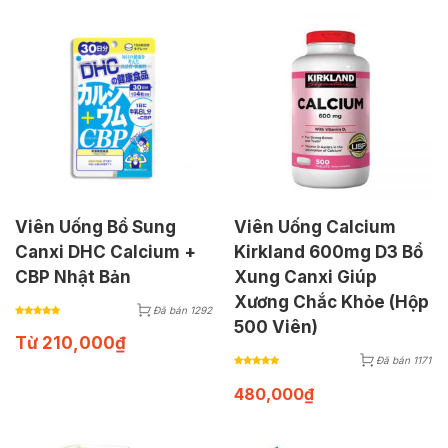
Viên Uống Bổ Sung
Viên Uống Calcium
Canxi DHC Calcium +
Kirkland 600mg D3 Bổ
CBP Nhật Bản
Xung Canxi Giúp
Xương Chắc Khỏe (Hộp
Đã bán 1292
500 Viên)
Từ
210,000
₫
Đã bán 1171
480,000
₫