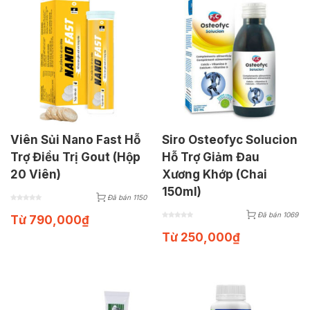
Viên Sủi Nano Fast Hỗ
Siro Osteofyc Solucion
Trợ Điều Trị Gout (Hộp
Hỗ Trợ Giảm Đau
20 Viên)
Xương Khớp (Chai
150ml)
Đã bán 1150
Đã bán 1069
Từ
790,000
₫
Từ
250,000
₫