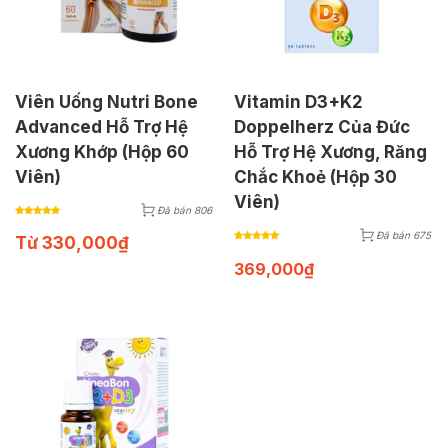
Viên Uống Nutri Bone
Vitamin D3+K2
Advanced Hỗ Trợ Hệ
Doppelherz Của Đức
Xương Khớp (Hộp 60
Hỗ Trợ Hệ Xương, Răng
Viên)
Chắc Khoẻ (Hộp 30
Viên)
Đã bán 806
Đã bán 675
Từ
330,000
₫
369,000
₫