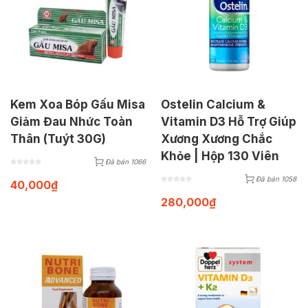
Kem Xoa Bóp Gấu Misa
Ostelin Calcium &
Giảm Đau Nhức Toàn
Vitamin D3 Hỗ Trợ Giúp
Thân (Tuýt 30G)
Xương Xương Chắc
Khỏe | Hộp 130 Viên
Đã bán 1066
Đã bán 1058
40,000
₫
280,000
₫