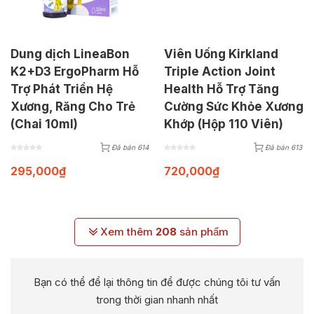
Dung dịch LineaBon
Viên Uống Kirkland
K2+D3 ErgoPharm Hỗ
Triple Action Joint
Trợ Phát Triển Hệ
Health Hỗ Trợ Tăng
Xương, Răng Cho Trẻ
Cường Sức Khỏe Xương
(Chai 10ml)
Khớp (Hộp 110 Viên)
Đã bán 614
Đã bán 613
295,000
₫
720,000
₫
Xem thêm
208
sản phẩm
Bạn có thể để lại thông tin để được chúng tôi tư vấn
trong thời gian nhanh nhất