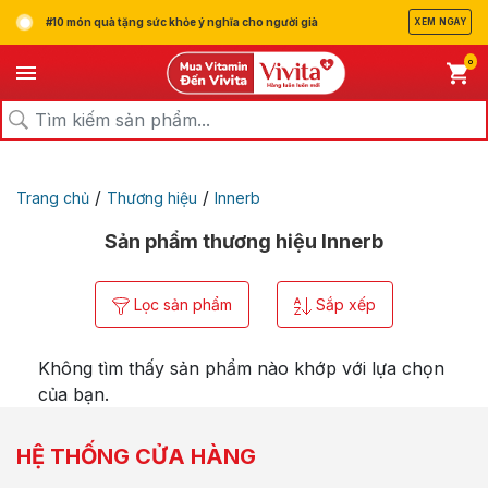
#10 món quà tặng sức khỏe ý nghĩa cho người già
XEM NGAY
0
/
/
Trang chủ
Thương hiệu
Innerb
Sản phẩm thương hiệu Innerb
Lọc sản phẩm
Sắp xếp
Không tìm thấy sản phẩm nào khớp với lựa chọn
của bạn.
HỆ THỐNG CỬA HÀNG