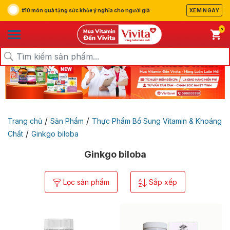
#10 món quà tặng sức khỏe ý nghĩa cho người già
XEM NGAY
0
/
/
Trang chủ
Sản Phẩm
Thực Phẩm Bổ Sung Vitamin & Khoáng
/
Chất
Ginkgo biloba
Ginkgo biloba
Lọc sản phẩm
Sắp xếp