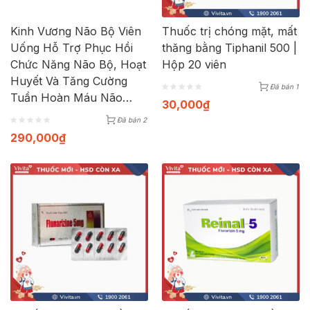
Kinh Vương Não Bộ Viên
Thuốc trị chóng mặt, mất
Uống Hỗ Trợ Phục Hồi
thăng bằng Tiphanil 500 |
Chức Năng Não Bộ, Hoạt
Hộp 20 viên
Huyết Và Tăng Cường
Đã bán 1
Tuần Hoàn Máu Não
30,000
₫
(Hộp 30 Viên)
Đã bán 2
290,000
₫