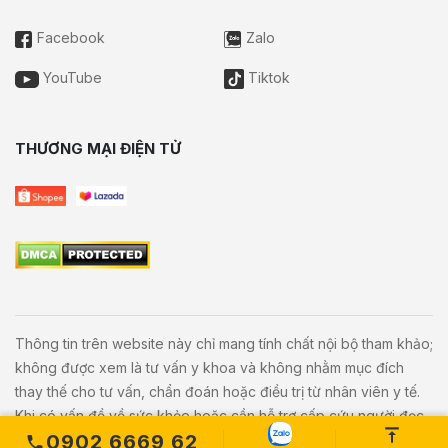
Facebook
Zalo
YouTube
Tiktok
THƯƠNG MẠI ĐIỆN TỬ
Thông tin trên website này chỉ mang tính chất nội bộ tham khảo;
không được xem là tư vấn y khoa và không nhằm mục đích
thay thế cho tư vấn, chẩn đoán hoặc điều trị từ nhân viên y tế.
Khi có vấn đề về sức khỏe hoặc cần hỗ trợ cấp cứu người đọc
0902 6669 62
cần liên hệ bác sĩ và cơ sở y tế gần nhất.