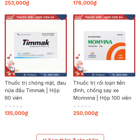
253,000
₫
176,000
₫
Thuốc trị chóng mặt, đau
Thuốc trị rối loạn tiền
nửa đầu Timmak | Hộp
đình, chống say xe
60 viên
Momvina | Hộp 100 viên
135,000
₫
250,000
₫