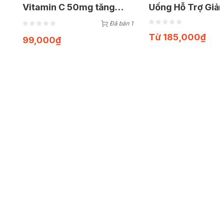
Vitamin C 50mg tăng
Uống Hỗ Trợ G
cường đề kháng, hỗ trợ
Cơ Viêm Khớp (
Đã bán 1
sáng da (Hộp 60 viên)
viên)
Từ
185,000
₫
99,000
₫