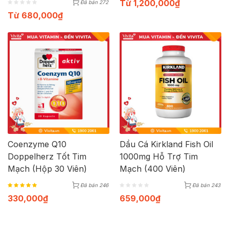
Từ
1,200,000
₫
Đã bán 272
Từ
680,000
₫
Coenzyme Q10
Dầu Cá Kirkland Fish Oil
Doppelherz Tốt Tim
1000mg Hỗ Trợ Tim
Mạch (Hộp 30 Viên)
Mạch (400 Viên)
Đã bán 246
Đã bán 243
330,000
₫
659,000
₫