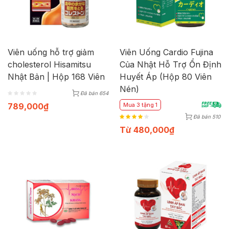
Viên uống hỗ trợ giảm
Viên Uống Cardio Fujina
cholesterol Hisamitsu
Của Nhật Hỗ Trợ Ổn Định
Nhật Bản | Hộp 168 Viên
Huyết Áp (Hộp 80 Viên
Nén)
Đã bán 654
789,000
₫
Mua 3 tặng 1
Đã bán 510
Từ
480,000
₫