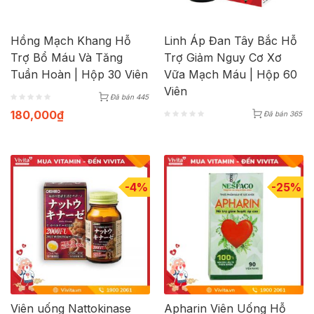
Hồng Mạch Khang Hỗ
Linh Áp Đan Tây Bắc Hỗ
Trợ Bổ Máu Và Tăng
Trợ Giảm Nguy Cơ Xơ
Tuần Hoàn | Hộp 30 Viên
Vữa Mạch Máu | Hộp 60
Viên
Đã bán 445
180,000
₫
Đã bán 365
-4%
-25%
Viên uống Nattokinase
Apharin Viên Uống Hỗ