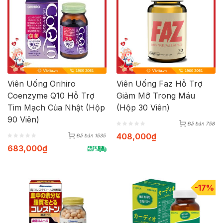
Viên Uống Orihiro
Viên Uống Faz Hỗ Trợ
Coenzyme Q10 Hỗ Trợ
Giảm Mỡ Trong Máu
Tim Mạch Của Nhật (Hộp
(Hộp 30 Viên)
90 Viên)
Đã bán 758
408,000
₫
Đã bán 1535
683,000
₫
-17%