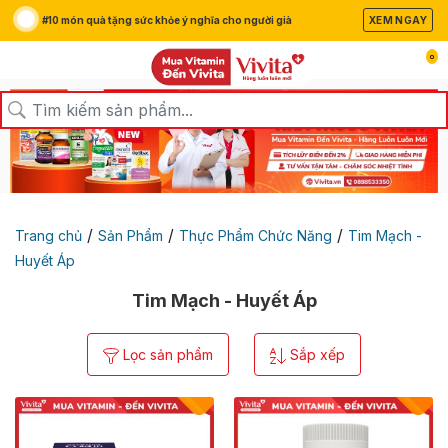
#10 món quà tặng sức khỏe ý nghĩa cho người già
XEM NGAY
0
/
/
/
Trang chủ
Sản Phẩm
Thực Phẩm Chức Năng
Tim Mạch -
Huyết Áp
Tim Mạch - Huyết Áp
Lọc sản phẩm
Sắp xếp