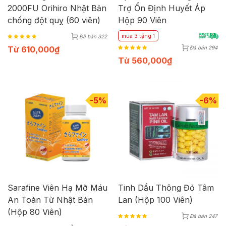
2000FU Orihiro Nhật Bản
Trợ Ổn Định Huyết Áp
chống đột quỵ (60 viên)
Hộp 90 Viên
mua 3 tặng 1
Đã bán 322
Từ
610,000
₫
Đã bán 294
Từ
560,000
₫
-5%
-6%
Sarafine Viên Hạ Mỡ Máu
Tinh Dầu Thông Đỏ Tâm
An Toàn Từ Nhật Bản
Lan (Hộp 100 Viên)
(Hộp 80 Viên)
Đã bán 247