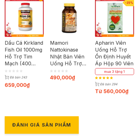
-25%
Dầu Cá Kirkland
Mamori
Apharin Viên
Fish Oil 1000mg
Nattokinase
Uống Hỗ Trợ
Hỗ Trợ Tim
Nhật Bản Viên
Ổn Định Huyết
Mạch (400
Uống Hỗ Trợ
Áp Hộp 90 Viên
Viên)
Phòng Ngừa
mua 3 tặng 1
Đột Quỵ (Hộp
490,000
₫
Đã bán 243
60 viên)
659,000
₫
Đã bán 294
Từ
560,000
₫
ĐÁNH GIÁ SẢN PHẨM