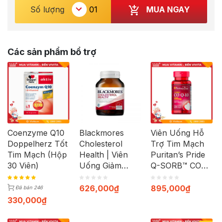
MUA NGAY
Số lượng
Các sản phẩm bổ trợ
Coenzyme Q10
Blackmores
Viên Uống Hỗ
Doppelherz Tốt
Cholesterol
Trợ Tim Mạch
Tim Mạch (Hộp
Health | Viên
Puritan’s Pride
30 Viên)
Uống Giảm
Q-SORB™ CO
Cholesterol Hỗ
Q-10 100mg
Trợ Tim Mạch |
Hộp 120 Viên
626,000
₫
895,000
₫
Đã bán 246
Hộp 60 Viên
330,000
₫