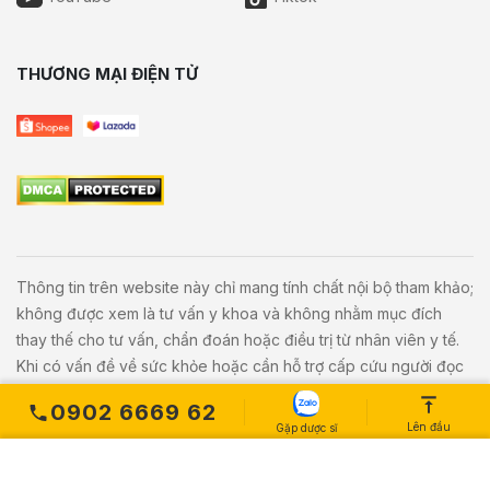
THƯƠNG MẠI ĐIỆN TỬ
Thông tin trên website này chỉ mang tính chất nội bộ tham khảo;
không được xem là tư vấn y khoa và không nhằm mục đích
thay thế cho tư vấn, chẩn đoán hoặc điều trị từ nhân viên y tế.
Khi có vấn đề về sức khỏe hoặc cần hỗ trợ cấp cứu người đọc
cần liên hệ bác sĩ và cơ sở y tế gần nhất.
0902 6669 62
Lên đầu
Gặp dược sĩ
Copyright © 2020
Vivita.vn
All Rights Reserved. Powered by
L
etweb
.
MUA NGAY
Số lượng