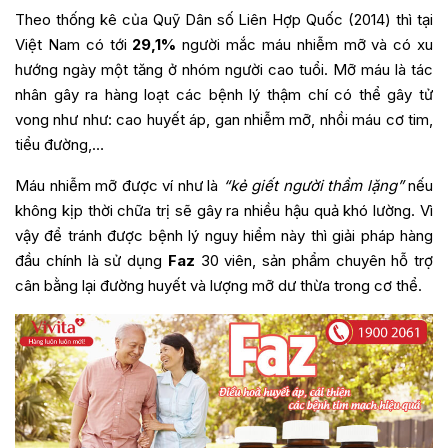
Theo thống kê của Quỹ Dân số Liên Hợp Quốc (2014) thì tại
Việt Nam có tới
29,1%
người mắc máu nhiễm mỡ và có xu
hướng ngày một tăng ở nhóm người cao tuổi. Mỡ máu là tác
nhân gây ra hàng loạt các bệnh lý thậm chí có thể gây tử
vong như như: cao huyết áp, gan nhiễm mỡ, nhồi máu cơ tim,
tiểu đường,…
Máu nhiễm mỡ được ví như là
“kẻ giết người thầm lặng”
nếu
không kịp thời chữa trị sẽ gây ra nhiều hậu quả khó lường. Vì
vậy để tránh được bệnh lý nguy hiểm này thì giải pháp hàng
đầu chính là sử dụng
Faz
30 viên, sản phẩm chuyên hỗ trợ
cân bằng lại đường huyết và lượng mỡ dư thừa trong cơ thể.