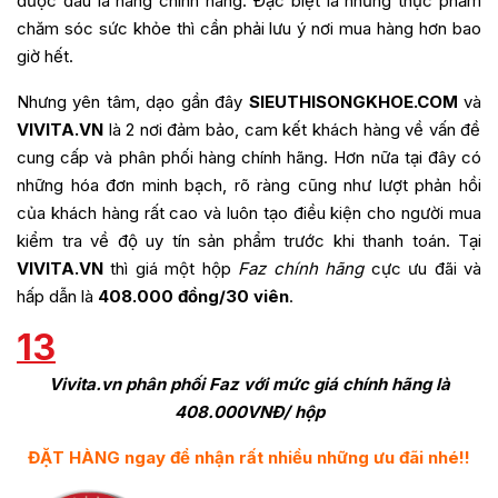
được đâu là hàng chính hãng. Đặc biệt là những thực phẩm
chăm sóc sức khỏe thì cần phải lưu ý nơi mua hàng hơn bao
giờ hết.
Nhưng yên tâm, dạo gần đây
SIEUTHISONGKHOE.COM
và
VIVITA.VN
là 2 nơi đảm bảo, cam kết khách hàng về vấn đề
cung cấp và phân phối hàng chính hãng. Hơn nữa tại đây có
những hóa đơn minh bạch, rõ ràng cũng như lượt phản hồi
của khách hàng rất cao và luôn tạo điều kiện cho người mua
kiểm tra về độ uy tín sản phẩm trước khi thanh toán. Tại
VIVITA.VN
thì giá một hộp
Faz chính hãng
cực ưu đãi và
hấp dẫn là
408.000 đồng/30 viên
.
13
Vivita.vn phân phối Faz với mức giá chính hãng là
408.000VNĐ/ hộp
ĐẶT HÀNG ngay để nhận rất nhiều những ưu đãi nhé!!