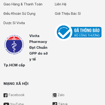
Giao Hàng & Thanh Toán
Liên Hệ
Điều Khoản Sử Dụng
Giới Thiệu Bác Sĩ
Dược Sĩ Vivita
Vivita
Pharmacy
Đạt Chuẩn
GPP do sở
y tế
Tp.HCM cấp
MẠNG XÃ HỘI
Facebook
Zalo
YouTube
Tiktok