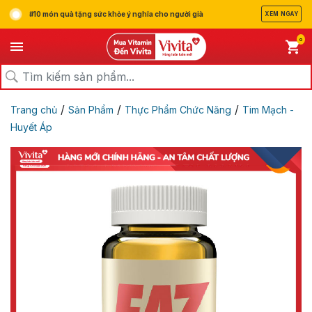
#10 món quà tặng sức khỏe ý nghĩa cho người già
XEM NGAY
0
/
/
/
Trang chủ
Sản Phẩm
Thực Phẩm Chức Năng
Tim Mạch -
Huyết Áp