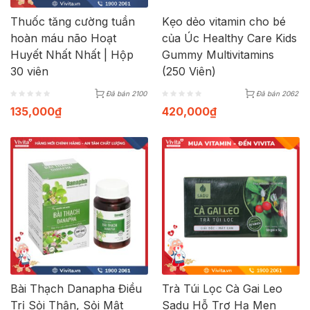
Thuốc tăng cường tuần
Kẹo dẻo vitamin cho bé
hoàn máu não Hoạt
của Úc Healthy Care Kids
Huyết Nhất Nhất | Hộp
Gummy Multivitamins
30 viên
(250 Viên)
Đã bán 2100
Đã bán 2062
135,000
₫
420,000
₫
Bài Thạch Danapha Điều
Trà Túi Lọc Cà Gai Leo
Trị Sỏi Thận, Sỏi Mật
Sadu Hỗ Trơ Hạ Men