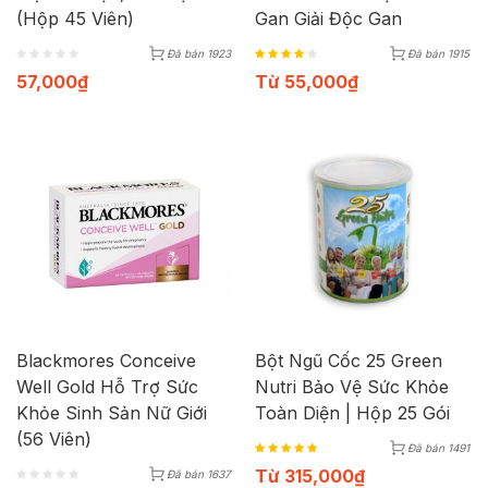
(Hộp 45 Viên)
Gan Giải Độc Gan
Đã bán 1923
Đã bán 1915
57,000
₫
Từ
55,000
₫
Blackmores Conceive
Bột Ngũ Cốc 25 Green
Well Gold Hỗ Trợ Sức
Nutri Bảo Vệ Sức Khỏe
Khỏe Sinh Sản Nữ Giới
Toàn Diện | Hộp 25 Gói
(56 Viên)
Đã bán 1491
Từ
315,000
₫
Đã bán 1637