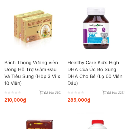
Bách Thống Vương Viên
Healthy Care Kid’s High
Uống Hỗ Trợ Giảm Đau
DHA Của Úc Bổ Sung
Và Tiêu Sưng (Hộp 3 Vỉ x
DHA Cho Bé (Lọ 60 Viên
10 Viên)
Dầu)
Đã bán 3301
Đã bán 2291
210,000
₫
285,000
₫