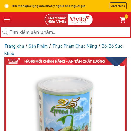
#10 món quà tặng sức khỏe ý nghĩa cho người già
XEM NGAY
0
/
/
/
Trang chủ
Sản Phẩm
Thực Phẩm Chức Năng
Bồi Bổ Sức
Khỏe