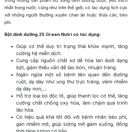
trong những sản phẩm bổ sung dinh dưỡng được yêu thích
nhất trong nước cũng như trên thế giới, có tác dụng tích cực
với những người thường xuyên chán ăn hoặc thừa cân, béo
phì.
Bột dinh dưỡng 25 Green Nutri có tác dụng:
Giúp cơ thể duy trì trạng thái khỏe mạnh, tăng
cường hệ miễn dịch.
Cung cấp nguồn chất xơ dễ hòa tan dưới dạng
bột, giảm thiểu vấn đề táo bón, nhuận tràng.
Ngăn ngừa một số bệnh liên quan đến đường
ruột, dạ dày như ung thư trực tràng, viêm nhiễm
dạ dày non,…
Hỗ trợ loại bỏ độc tố, giúp thanh lọc cơ thể, tăng
cường chất chống oxy hóa, làm chậm quá trình
lão hóa.
Có hiệu quả khá tốt đối với bệnh nhân béo phì,
gan nhiễm mỡ, giúp lượng mỡ giảm xuống, đồng
thời tăng lượng cơ bắp.