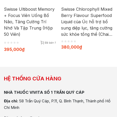
Swisse Ultiboost Memory
Swisse Chlorophyll Mixed
+ Focus Viên Uống Bổ
Berry Flavour Superfood
Não, Tăng Cường Trí
Liquid của Úc hỗ trợ bổ
Nhớ Và Tập Trung (Hộp
sung diệp lục, tăng cường
50 Viên)
sức khỏe tổng thể (Chai
500ml)
Đã bán 1
380,000
₫
395,000
₫
HỆ THỐNG CỬA HÀNG
NHÀ THUỐC VIVITA SỐ 1 TRẦN QUÝ CÁP
Địa chỉ:
58 Trần Quý Cáp, P.11, Q. Bình Thạnh, Thành phố Hồ
Chí Minh