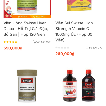
Viên Uống Swisse Liver
Viên Sủi Swisse High
Detox | Hỗ Trợ Giải Độc,
Strength Vitamin C
Bổ Gan | Hộp 120 Viên
1000mg Úc (Hộp 60
Viên)
Đã bán 800
550,000
₫
Đã bán 240
260,000
₫