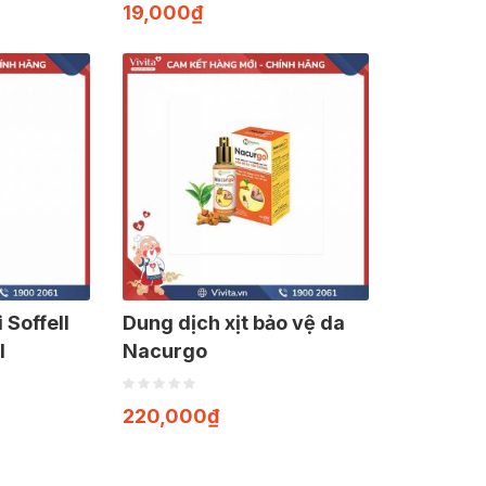
19,000
₫
Soffell
Dung dịch xịt bảo vệ da
l
Nacurgo
220,000
₫