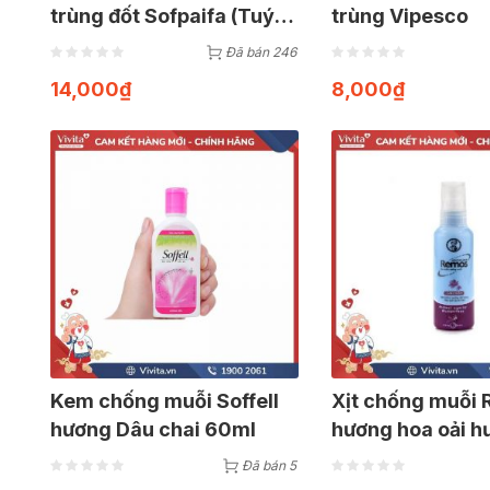
trùng đốt Sofpaifa (Tuýp
trùng Vipesco
5g)
Đã bán 246
14,000
₫
8,000
₫
Kem chống muỗi Soffell
Xịt chống muỗi
hương Dâu chai 60ml
hương hoa oải h
60ml
Đã bán 5