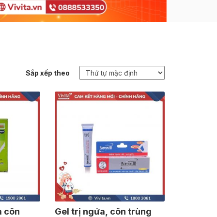
Sắp xếp theo
à côn
Gel trị ngứa, côn trùng