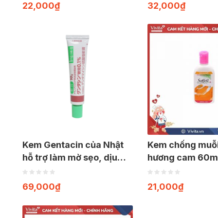
22,000
₫
32,000
₫
Kem Gentacin của Nhật
Kem chống muỗi 
hỗ trợ làm mờ sẹo, dịu
hương cam 60m
da, kháng khuẩn (Tuýp
10g)
69,000
₫
21,000
₫