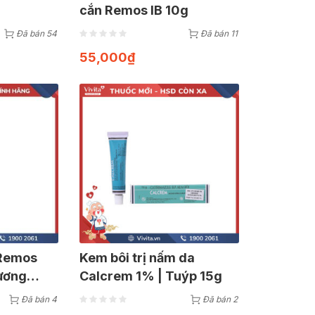
cắn Remos IB 10g
Đã bán 54
Đã bán 11
55,000
₫
 Remos
Kem bôi trị nấm da
ương
Calcrem 1% | Tuýp 15g
Đã bán 4
Đã bán 2