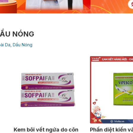
 DẦU NÓNG
oài Da, Dầu Nóng
Kem bôi vết ngứa do côn
Phấn diệt kiến v