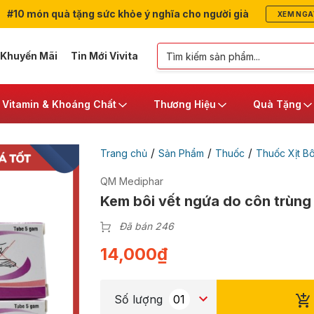
#10 món quà tặng sức khỏe ý nghĩa cho người già
XEM NGA
 Khuyến Mãi
Tin Mới Vivita
Vitamin & Khoáng Chất
Thương Hiệu
Quà Tặng
/
/
/
Trang chủ
Sản Phẩm
Thuốc
Thuốc Xịt B
QM Mediphar
Kem bôi vết ngứa do côn trùng
Đã bán 246
14,000
₫
Số lượng