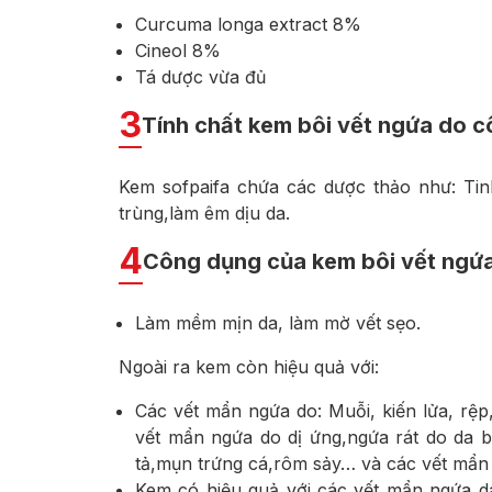
Curcuma longa extract 8%
Cineol 8%
Tá dược vừa đủ
3
Tính chất kem bôi vết ngứa do c
Kem sofpaifa chứa các dược thảo như: Tinh
trùng,làm êm dịu da.
4
Công dụng của kem bôi vết ngứa
Làm mềm mịn da, làm mờ vết sẹo.
Ngoài ra kem còn hiệu quả với:
Các vết mẩn ngứa do: Muỗi, kiến lửa, rệp
vết mẩn ngứa do dị ứng,ngứa rát do da b
tả,mụn trứng cá,rôm sảy… và các vết mẩn
Kem có hiệu quả với các vết mẩn ngứa dai