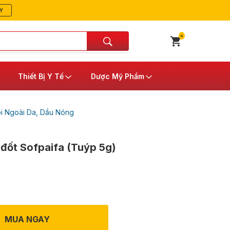
Y
0
Thiết Bị Y Tế
Dược Mỹ Phẩm
ôi Ngoài Da, Dầu Nóng
 đốt Sofpaifa (Tuýp 5g)
MUA NGAY