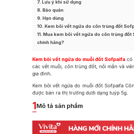
7
Lưu ý khi sử dụng
8
Bảo quản
9
Hạn dùng
10
Kem bôi vết ngứa do côn trùng đốt Sofp
11
Mua kem bôi vết ngứa do côn trùng đốt S
chính hãng?
Kem bôi vết ngứa do muỗi đốt Sofpaifa
có 
các vết muỗi, côn trùng đốt, nổi mẩn và vi
gia đình.
Kem bôi vết ngứa do muỗi đốt Sofpaifa C
được bán ra thị trường dưới dạng tuýp 5g.
1
Mô tả sản phẩm