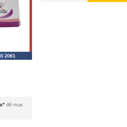
ta"
để mua