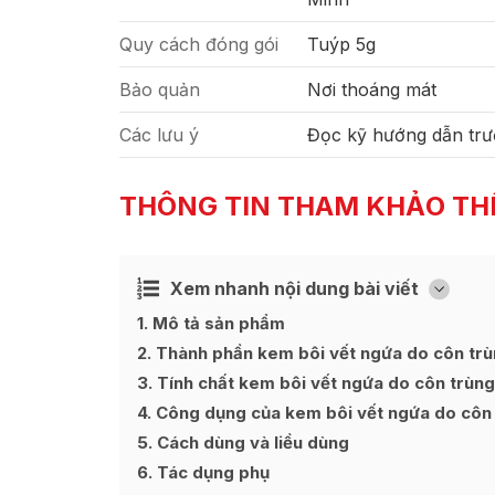
Quy cách đóng gói
Tuýp 5g
Bảo quản
Nơi thoáng mát
Các lưu ý
Đọc kỹ hướng dẫn trư
THÔNG TIN THAM KHẢO TH
Xem nhanh nội dung bài viết
Ẩn
[
]
1
Mô tả sản phẩm
2
Thành phần kem bôi vết ngứa do côn trù
3
Tính chất kem bôi vết ngứa do côn trùng
4
Công dụng của kem bôi vết ngứa do côn 
5
Cách dùng và liều dùng
6
Tác dụng phụ