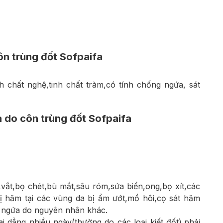
ôn trùng đốt Sofpaifa
 chất nghệ,tinh chất tràm,có tính chống ngứa, sát
 do côn trùng đốt Sofpaifa
,vắt,bọ chét,bù mắt,sâu róm,sứa biển,ong,bọ xít,các
ị hăm tại các vùng da bị ẩm ướt,mồ hôi,cọ sát hăm
 ngứa do nguyên nhân khác.
 dẳng nhiều ngày(thường do các loại kiết đốt),phải