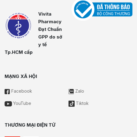
Vivita
Pharmacy
Đạt Chuẩn
GPP do sở
y tế
Tp.HCM cấp
MẠNG XÃ HỘI
Facebook
Zalo
YouTube
Tiktok
THƯƠNG MẠI ĐIỆN TỬ