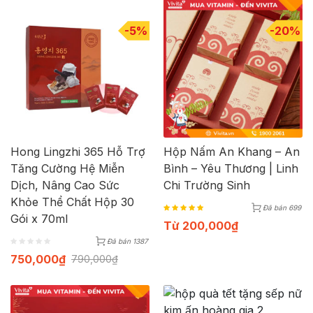
-5%
-20%
Hong Lingzhi 365 Hỗ Trợ
Hộp Nấm An Khang – An
Tăng Cường Hệ Miễn
Bình – Yêu Thương | Linh
Dịch, Nâng Cao Sức
Chi Trường Sinh
Khỏe Thể Chất Hộp 30
Đã bán 699
Gói x 70ml
Từ
200,000
₫
Đã bán 1387
750,000
₫
790,000
₫