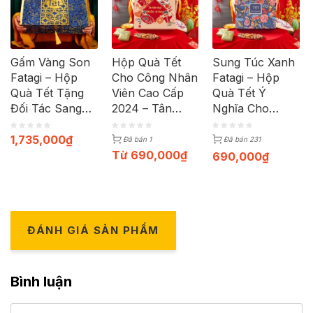
Gấm Vàng Son
Hộp Quà Tết
Sung Túc Xanh
Fatagi – Hộp
Cho Công Nhân
Fatagi – Hộp
Quà Tết Tặng
Viên Cao Cấp
Quà Tết Ý
Đối Tác Sang
2024 – Tân
Nghĩa Cho
Trọng Và Đẳng
Niên Như Ý
Người Thân
Cấp 2024
Fatagi
2024
1,735,000
₫
Đã bán 1
Đã bán 231
Từ
690,000
₫
690,000
₫
ĐÁNH GIÁ SẢN PHẨM
Bình luận