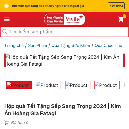
#10 món quà tặng sức khỏe ý nghĩa cho người già
XEM NGAY
0
/
/
/
Trang chủ
Sản Phẩm
Quà Tặng Sức Khỏe
Quà Chúc Thọ
Hộp quà Tết Tặng Sếp Sang Trọng 2024 | Kim
Ấn Hoàng Gia Fatagi
Đã bán 0