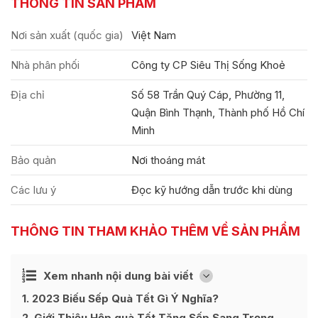
THÔNG TIN SẢN PHẨM
Nơi sản xuất (quốc gia)
Việt Nam
Nhà phân phối
Công ty CP Siêu Thị Sống Khoẻ
Địa chỉ
Số 58 Trần Quý Cáp, Phường 11,
Quận Bình Thạnh, Thành phố Hồ Chí
Minh
Bảo quản
Nơi thoáng mát
Các lưu ý
Đọc kỹ hướng dẫn trước khi dùng
THÔNG TIN THAM KHẢO THÊM VỀ SẢN PHẨM
Ẩn
Xem nhanh nội dung bài viết
[
]
1
2023 Biếu Sếp Quà Tết Gì Ý Nghĩa?
2
Giới Thiệu Hộp quà Tết Tặng Sếp Sang Trọng