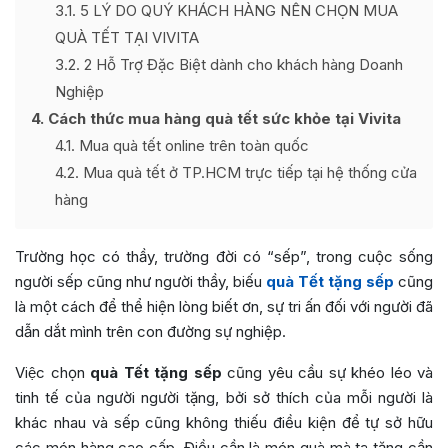
3.1
5 LÝ DO QUÝ KHÁCH HÀNG NÊN CHỌN MUA
QUÀ TẾT TẠI VIVITA
3.2
2 Hỗ Trợ Đặc Biệt dành cho khách hàng Doanh
Nghiệp
4
Cách thức mua hàng quà tết sức khỏe tại Vivita
4.1
Mua quà tết online trên toàn quốc
4.2
Mua quà tết ở TP.HCM trực tiếp tại hệ thống cửa
hàng
Trường học có thầy, trường đời có “sếp”, trong cuộc sống
người sếp cũng như người thầy, biếu
quà Tết tặng sếp
cũng
là một cách để thể hiện lòng biết ơn, sự tri ấn đối với người đã
dẫn dắt mình trên con đường sự nghiệp.
Việc chọn
quà Tết tặng sếp
cũng yêu cầu sự khéo léo và
tinh tế của người người tặng, bởi sở thích của mỗi người là
khác nhau và sếp cũng không thiếu điều kiện để tự sở hữu
các món hàng cao cấp. Điều cần là món quà mà ta tặng cần