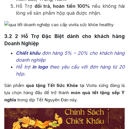
Hỗ Trợ
đổi trả, hoàn tiền 100%
nếu không hài
lòng về sản phẩm hộp quà được nhận.
3.2
2 Hỗ Trợ Đặc Biệt dành cho khách hàng
Doanh Nghiệp
Chiết khấu
đơn hàng 5% – 20% cho khách hàng
doanh nghiệp
Hỗ trợ
in logo
theo yêu cầu với đơn hàng từ 20
hộp.
Sản phẩm
quà tặng Tết Sức Khỏe
tại Vivita xứng đáng là
lựa chọn hàng đầu để trở thành
món quà tết tặng sếp Ý
nghĩa
trong dịp Tết Nguyên Đán này.