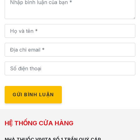
GỬI BÌNH LUẬN
HỆ THỐNG CỬA HÀNG
NHÀ THUỐC VIVITA SỐ 1 TRẦN QUÝ CÁP