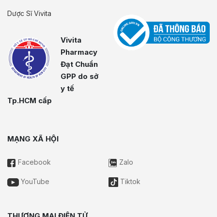
Dược Sĩ Vivita
Vivita
Pharmacy
Đạt Chuẩn
GPP do sở
y tế
Tp.HCM cấp
MẠNG XÃ HỘI
Facebook
Zalo
YouTube
Tiktok
THƯƠNG MẠI ĐIỆN TỬ