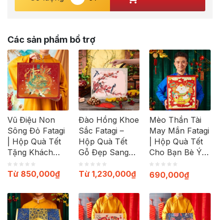
Các sản phẩm bổ trợ
Vũ Điệu Non
Đào Hồng Khoe
Mèo Thần Tài
Sông Đỏ Fatagi
Sắc Fatagi –
May Mắn Fatagi
| Hộp Quà Tết
Hộp Quà Tết
| Hộp Quà Tết
Tặng Khách
Gỗ Đẹp Sang
Cho Bạn Bè Ý
Hàng Doanh
Trọng Tao Nhã
Nghĩa
Từ
850,000
₫
Từ
1,230,000
₫
Nghiệp 2024
2024
690,000
₫