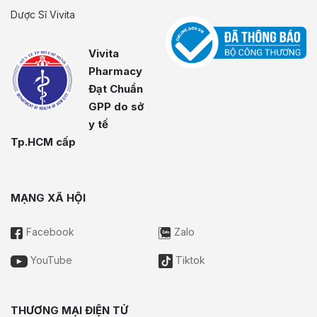
Dược Sĩ Vivita
Vivita
Pharmacy
Đạt Chuẩn
GPP do sở
y tế
Tp.HCM cấp
MẠNG XÃ HỘI
Facebook
Zalo
YouTube
Tiktok
THƯƠNG MẠI ĐIỆN TỬ