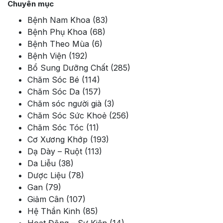
Chuyên mục
Bệnh Nam Khoa
(83)
Bệnh Phụ Khoa
(68)
Bệnh Theo Mùa
(6)
Bệnh Viện
(192)
Bổ Sung Dưỡng Chất
(285)
Chăm Sóc Bé
(114)
Chăm Sóc Da
(157)
Chăm sóc người già
(3)
Chăm Sóc Sức Khoẻ
(256)
Chăm Sóc Tóc
(11)
Cơ Xương Khớp
(193)
Dạ Dày – Ruột
(113)
Da Liễu
(38)
Dược Liệu
(78)
Gan
(79)
Giảm Cân
(107)
Hệ Thần Kinh
(85)