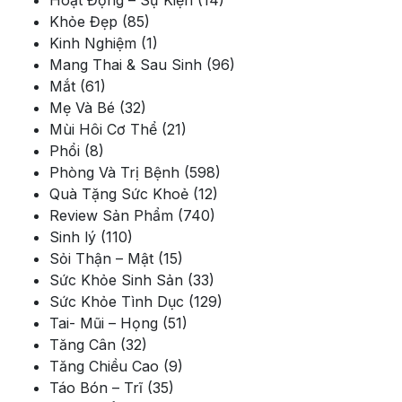
Hoạt Động – Sự Kiện
(14)
Khỏe Đẹp
(85)
Kinh Nghiệm
(1)
Mang Thai & Sau Sinh
(96)
Mắt
(61)
Mẹ Và Bé
(32)
Mùi Hôi Cơ Thể
(21)
Phổi
(8)
Phòng Và Trị Bệnh
(598)
Quà Tặng Sức Khoẻ
(12)
Review Sản Phẩm
(740)
Sinh lý
(110)
Sỏi Thận – Mật
(15)
Sức Khỏe Sinh Sản
(33)
Sức Khỏe Tình Dục
(129)
Tai- Mũi – Họng
(51)
Tăng Cân
(32)
Tăng Chiều Cao
(9)
Táo Bón – Trĩ
(35)