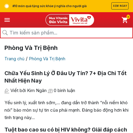
#10 món quà tặng sức khỏe ý nghĩa cho người già
XEM NGAY
0
Phòng Và Trị Bệnh
/
Trang chủ
Phòng Và Trị Bệnh
Chữa Yếu Sinh Lý Ở Đâu Uy Tín? 7+ Địa Chỉ Tốt
Nhất Hiện Nay
Viết bởi Kim Ngân
0 bình luận
Yếu sinh lý, xuất tinh sớm,… đang dần trở thành “nỗi niềm khó
nói” bào mòn sự tự tin của phái mạnh. Đáng báo động hơn khi
tình trạng này…
Tuột bao cao su có bị HIV không? Giải đáp cách