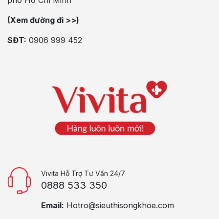
phố Hồ Chí Minh
(Xem đường đi >>)
SĐT:
0906 999 452
Vivita Hỗ Trợ Tư Vấn 24/7
0888 533 350
Email:
Hotro@sieuthisongkhoe.com