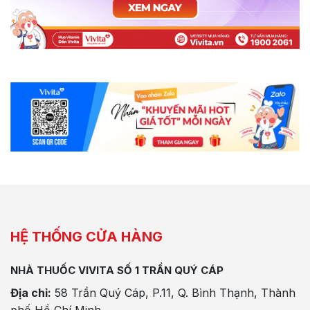
HỆ THỐNG CỬA HÀNG
NHÀ THUỐC VIVITA SỐ 1 TRẦN QUÝ CÁP
Địa chỉ:
58 Trần Quý Cáp, P.11, Q. Bình Thạnh, Thành