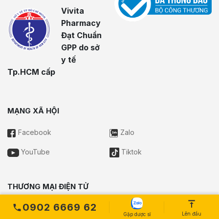
Vivita
Pharmacy
Đạt Chuẩn
GPP do sở
y tế
Tp.HCM cấp
MẠNG XÃ HỘI
Facebook
Zalo
YouTube
Tiktok
THƯƠNG MẠI ĐIỆN TỬ
0902 6669 62
Lên đầu
Gặp dược sĩ