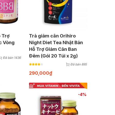
 Trợ
Trà giảm cân Orihiro
c Vòng
Night Diet Tea Nhật Bản
Hỗ Trợ Giảm Cân Ban
Đêm (Gói 20 Túi x 2g)
Đã bán 1436
Đã bán 895
290,000
₫
-4%