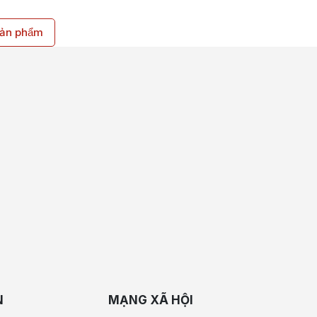
̉n phẩm
N
MẠNG XÃ HỘI