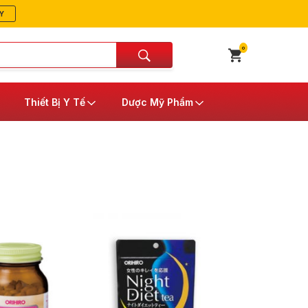
Y
0
Thiết Bị Y Tế
Dược Mỹ Phẩm