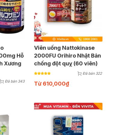
ro
Viên uống Nattokinase
500mg Hỗ
2000FU Orihiro Nhật Bản
nh Xương
chống đột quỵ (60 viên)
Đã bán 322
Đã bán 343
Từ
610,000
₫