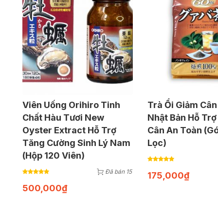
Viên Uống Orihiro Tinh
Trà Ổi Giảm Cân
Chất Hàu Tươi New
Nhật Bản Hỗ Trợ
Oyster Extract Hỗ Trợ
Cân An Toàn (Gó
Tăng Cường Sinh Lý Nam
Lọc)
(Hộp 120 Viên)
Đã bán 15
175,000
₫
500,000
₫