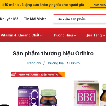
#10 món quà tặng sức khỏe ý nghĩa cho người già
XEM NGA
 Khuyến Mãi
Tin Mới Vivita
Vitamin & Khoáng Chất
Thương Hiệu
Quà Tặng
Sản phẩm thương hiệu Orihiro
/
/
Trang chủ
Thương hiệu
Orihiro