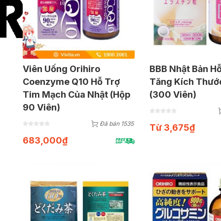
Viên Uống Orihiro
BBB Nhật Bản Hỗ
Coenzyme Q10 Hỗ Trợ
Tăng Kích Thướ
Tim Mạch Của Nhật (Hộp
(300 Viên)
90 Viên)
Đã bán 1535
Từ
3,675
₫
683,000
₫