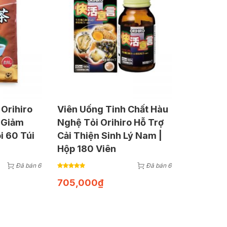
 Orihiro
Viên Uống Tinh Chất Hàu
 Giảm
Nghệ Tỏi Orihiro Hỗ Trợ
i 60 Túi
Cải Thiện Sinh Lý Nam |
Hộp 180 Viên
Đã bán 6
Đã bán 6
705,000
₫