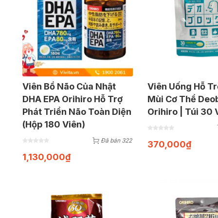
Viên Bổ Não Của Nhật
Viên Uống Hỗ T
DHA EPA Orihiro Hỗ Trợ
Mùi Cơ Thể Deo
Phát Triển Não Toàn Diện
Orihiro | Túi 30 
(Hộp 180 Viên)
Đã bán 322
370,000
₫
1,130,000
₫