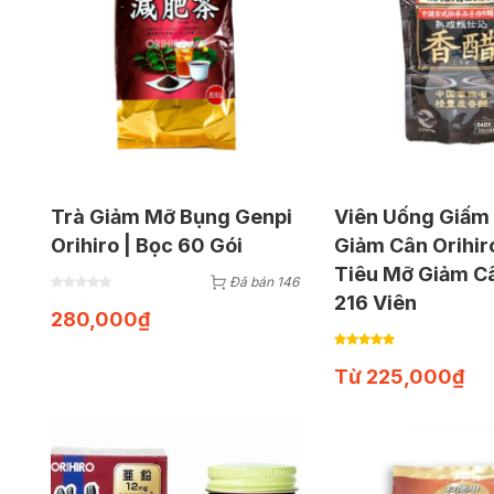
Trà Giảm Mỡ Bụng Genpi
Viên Uống Giấm
Orihiro | Bọc 60 Gói
Giảm Cân Orihir
Tiêu Mỡ Giảm Câ
Đã bán 146
216 Viên
280,000
₫
Từ
225,000
₫