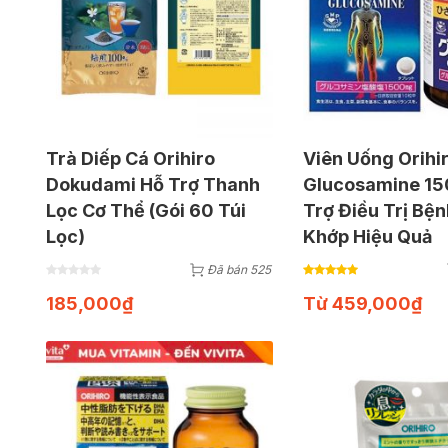
Trà Diếp Cá Orihiro
Viên Uống Orihi
Dokudami Hỗ Trợ Thanh
Glucosamine 1
Lọc Cơ Thể (Gói 60 Túi
Trợ Điều Trị Bệ
Lọc)
Khớp Hiệu Quả
Đã bán 525
185,000
₫
Từ
459,000
₫