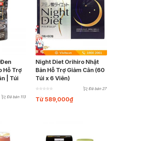
 Đen
Night Diet Orihiro Nhật
o Hỗ Trợ
Bản Hỗ Trợ Giảm Cân (60
n | Túi
Túi x 6 Viên)
Đã bán 27
Đã bán 113
Từ
589,000
₫