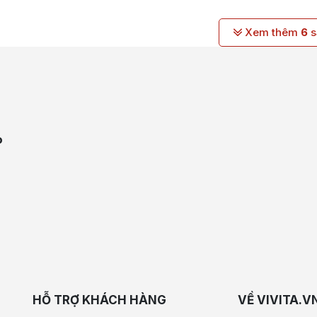
Xem thêm
6
sa
P
HỖ TRỢ KHÁCH HÀNG
VỀ VIVITA.V