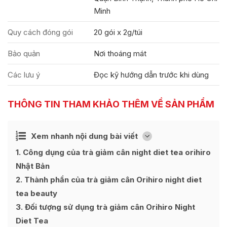
Minh
Quy cách đóng gói
20 gói x 2g/túi
Bảo quản
Nơi thoáng mát
Các lưu ý
Đọc kỹ hướng dẫn trước khi dùng
THÔNG TIN THAM KHẢO THÊM VỀ SẢN PHẨM
Ẩn
Xem nhanh nội dung bài viết
[
]
1
Công dụng của trà giảm cân night diet tea orihiro
Nhật Bản
2
Thành phần của trà giảm cân Orihiro night diet
tea beauty
3
Đối tượng sử dụng trà giảm cân Orihiro Night
Diet Tea