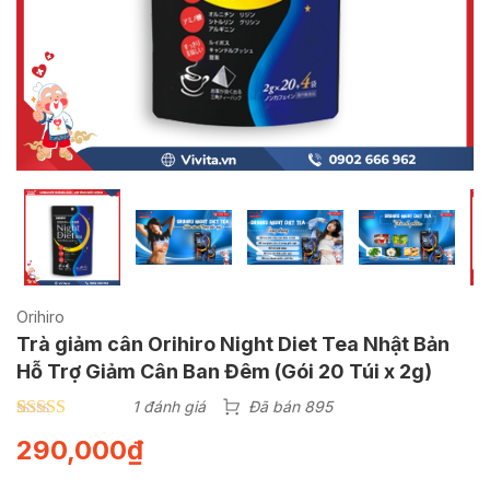
Orihiro
Trà giảm cân Orihiro Night Diet Tea Nhật Bản
Hỗ Trợ Giảm Cân Ban Đêm (Gói 20 Túi x 2g)
1 đánh giá
Đã bán 895
4.00
1
trên 5
290,000
₫
dựa trên
đánh giá