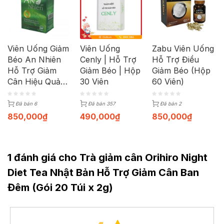
Viên Uống Giảm
Viên Uống
Zabu Viên Uống
Béo An Nhiên
Cenly | Hỗ Trợ
Hỗ Trợ Điều
Hỗ Trợ Giảm
Giảm Béo | Hộp
Giảm Béo (Hộp
Cân Hiệu Quả
30 Viên
60 Viên)
(Hộp 40 Viên)
Đã bán 6
Đã bán 357
Đã bán 2
850,000
₫
490,000
₫
850,000
₫
1 đánh giá cho Trà giảm cân Orihiro Night
Diet Tea Nhật Bản Hỗ Trợ Giảm Cân Ban
Đêm (Gói 20 Túi x 2g)