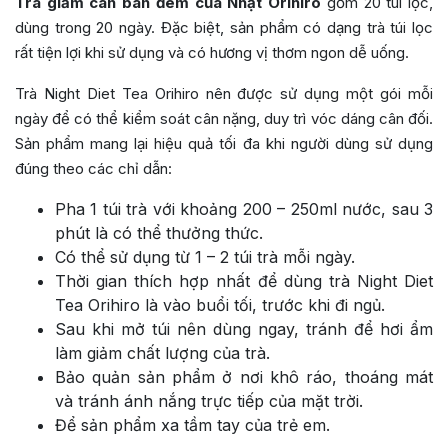
Trà giảm cân ban đêm của Nhật Orihiro
gồm 20 túi lọc,
dùng trong 20 ngày. Đặc biệt, sản phẩm có dạng trà túi lọc
rất tiện lợi khi sử dụng và có hương vị thơm ngon dễ uống.
Trà Night Diet Tea Orihiro nên được sử dụng một gói mỗi
ngày để có thể kiểm soát cân nặng, duy trì vóc dáng cân đối.
Sản phẩm mang lại hiệu quả tối đa khi người dùng sử dụng
đúng theo các chỉ dẫn:
Pha 1 túi trà với khoảng 200 – 250ml nước, sau 3
phút là có thể thưởng thức.
Có thể sử dụng từ 1 – 2 túi trà mỗi ngày.
Thời gian thích hợp nhất để dùng trà Night Diet
Tea Orihiro là vào buổi tối, trước khi đi ngủ.
Sau khi mở túi nên dùng ngay, tránh để hơi ẩm
làm giảm chất lượng của trà.
Bảo quản sản phẩm ở nơi khô ráo, thoáng mát
và tránh ánh nắng trực tiếp của mặt trời.
Để sản phẩm xa tầm tay của trẻ em.