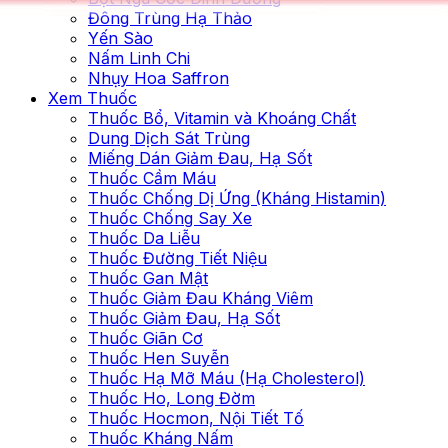
Đông Trùng Hạ Thảo
Yến Sào
Nấm Linh Chi
Nhụy Hoa Saffron
Xem Thuốc
Thuốc Bổ, Vitamin và Khoáng Chất
Dung Dịch Sát Trùng
Miếng Dán Giảm Đau, Hạ Sốt
Thuốc Cầm Máu
Thuốc Chống Dị Ứng (Kháng Histamin)
Thuốc Chống Say Xe
Thuốc Da Liễu
Thuốc Đường Tiết Niệu
Thuốc Gan Mật
Thuốc Giảm Đau Kháng Viêm
Thuốc Giảm Đau, Hạ Sốt
Thuốc Giãn Cơ
Thuốc Hen Suyễn
Thuốc Hạ Mỡ Máu (Hạ Cholesterol)
Thuốc Ho, Long Đờm
Thuốc Hocmon, Nội Tiết Tố
Thuốc Kháng Nấm