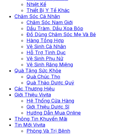
Nhiệt Kế
Thiết Bị Y Tế Khác
Chăm Sóc Cá Nhân
Chăm Sóc Nam Giới
Dầu Tràm, Dầu Xoa Bóp
Đồ Dùng Chăm Sóc Mẹ Và Bé
Hàng Tổng Hợp
Vệ Sinh Cá Nhân
Hỗ Trợ Tình Dục
Vệ Sinh Phụ Nữ
Vệ Sinh Răng Miệng
Quà Tặng Sức Khỏe
Quà Chúc Thọ
Quà Thảo Dược Quý
Các Thương Hiệu
Giới Thiệu Vivita
Hệ Thống Cửa Hàng
Giới Thiệu Dược Sĩ
Hướng Dẫn Mua Online
Thông Tin Khuyến Mãi
Tin Mới Vivita
Phòng Và Trị Bệnh