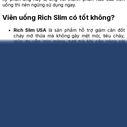
uống thì nên ngừng sử dụng ngay.
Viên uống Rich Slim có tốt không?
Rich Slim USA
là sản phẩm hỗ trợ giảm cân đốt
cháy mỡ thừa mà không gây mệt mỏi, tiêu chảy,
giúp da vẫn mịn màng, tươi trẻ khi cân nặng cải
thiện. Với thành phần 100% từ thiên nhiên như: trà
xanh, nhụy hoa hồng và vỏ cam, cùng vitamin
như: Vitamin A, Vitamin D, Vitamin E an toàn lành
tính.
Sản phẩm được sản xuất trên dây chuyền hiện đại
đạt chuẩn GMP và FDA, qua nhiều khâu kiểm tra
nghiêm ngặt trước khi đến tay người dùng bởi
thương hiệu H.A .Herbal LLC Mỹ. Rich Slim đã
được xuất khẩu đi nhiều nước trong đó có Việt
Nam, đã được Bộ Y Tế cấp phép lưu hành sử
dụng.
Được bào chế với dạng viên uống dễ hấp thụ, vị dễ
uống, đựng trong lọ nhỏ gọn tiện lợi mang theo sử
dụng hàng ngày.