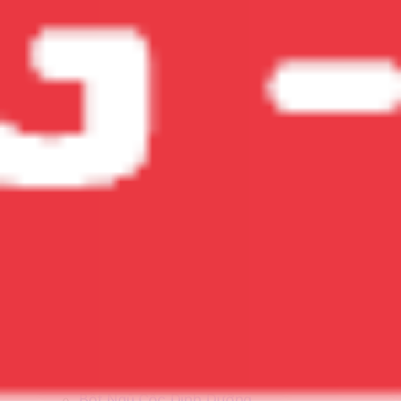
Các Chất Bổ Sung Khác
Collagen
Omega 3-6-9
CoQ10
Glucosamine
Biotin
Ginkgo Biloba
Men Vi sinh
Xem tất cả
Vitamin Cho Bé
Vitamin Cho Mẹ Bầu
Vitamin Cho Người Lớn
Vitamin Cho Nữ
Vitamin Cho Nam
Chất Bổ Sung Cho Người Già
Thương hiệu
Australia (ÚC)
Đức
Mỹ (USA)
Nhật Bản
Việt Nam
Hàn Quốc
Anh
Nga
Xem Tất cả thương hiệu
Blackmores
Healthy Care
Nature's Way
Bio Island
Ostelin
Costar
Thực Phẩm Bổ Dưỡng
Sữa Công Thức
Bột Ngũ Cốc Dinh Dưỡng