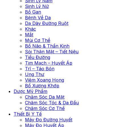
Sinh Lý Nam
Sinh Lý Nữ
Bổ Gan
Bệnh Về Da
Dạ Dày Đường Ruột
Khác
Mắt
Mùi Cơ Thể
Bổ Não & Thần Kinh
Sỏi Thận Mật – Tiết Niệu
Tiểu Đường
Tim Mạch – Huyết Áp
Trĩ – Táo Bón
Ung Thư
Viêm Xoang Họng
Bổ Xương Khớp
Dược Mỹ Phẩm
Chăm Sóc Da Mặt
Chăm Sóc Tóc & Da Đầu
Chăm Sóc Cơ Thể
Thiết Bị Y Tế
Máy Đo Đường Huyết
Máy Đo Huyết Áp