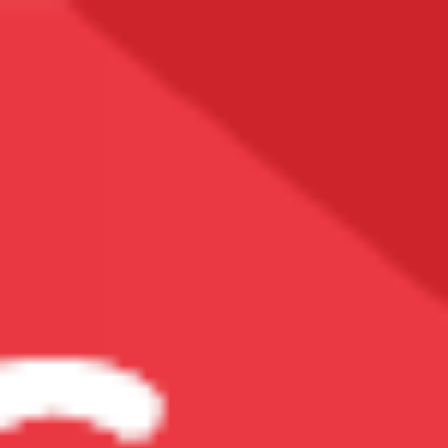
Vitamin & Khoáng Chất
Các Loại Vitamin
Vitamin A
Vitamin B
Vitamin C
Vitamin D
Vitamin E
Vitamin K2
Bổ Sung DHA
Multi-Vitamin (Vitamin Tổng Hợp)
Xem Tất Cả
Các Loại Khoáng Chất
Bổ Sung Kali
Bổ Sung Kẽm (Zn)
Bổ Sung Magiê (Mg)
Bổ Sung Sắt (Fe)
Bổ Sung Canxi (Ca)
Xem Tất Cả