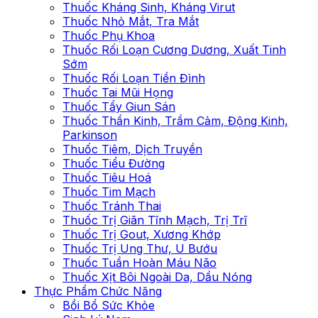
Thuốc Kháng Sinh, Kháng Virut
Thuốc Nhỏ Mắt, Tra Mắt
Thuốc Phụ Khoa
Thuốc Rối Loạn Cương Dương, Xuất Tinh
Sớm
Thuốc Rối Loạn Tiền Đình
Thuốc Tai Mũi Họng
Thuốc Tẩy Giun Sán
Thuốc Thần Kinh, Trầm Cảm, Động Kinh,
Parkinson
Thuốc Tiêm, Dịch Truyền
Thuốc Tiểu Đường
Thuốc Tiêu Hoá
Thuốc Tim Mạch
Thuốc Tránh Thai
Thuốc Trị Giãn Tĩnh Mạch, Trị Trĩ
Thuốc Trị Gout, Xương Khớp
Thuốc Trị Ung Thư, U Bướu
Thuốc Tuần Hoàn Máu Não
Thuốc Xịt Bôi Ngoài Da, Dầu Nóng
Thực Phẩm Chức Năng
Bồi Bổ Sức Khỏe