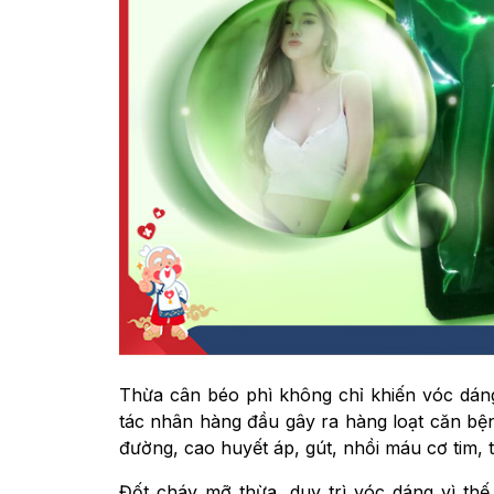
Thừa cân béo phì không chỉ khiến vóc dán
tác nhân hàng đầu gây ra hàng loạt căn bện
đường, cao huyết áp, gút, nhồi máu cơ tim,
Đốt cháy mỡ thừa, duy trì vóc dáng vì th