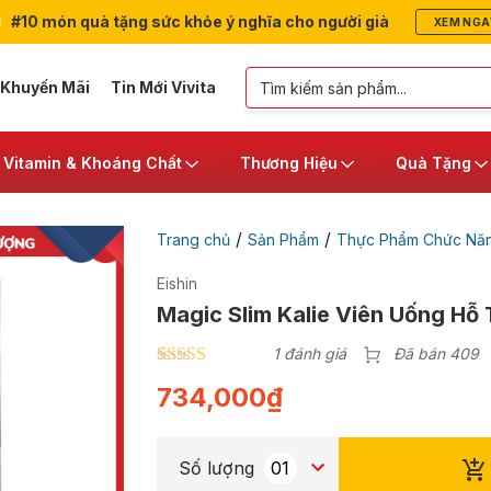
#10 món quà tặng sức khỏe ý nghĩa cho người già
XEM NGA
 Khuyến Mãi
Tin Mới Vivita
Vitamin & Khoáng Chất
Thương Hiệu
Quà Tặng
/
/
Trang chủ
Sản Phẩm
Thực Phẩm Chức Nă
Eishin
Magic Slim Kalie Viên Uống Hỗ 
1 đánh giá
Đã bán 409
5.00
1
trên 5
734,000
₫
dựa trên
đánh giá
Số lượng