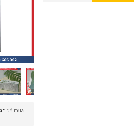
ta"
để mua