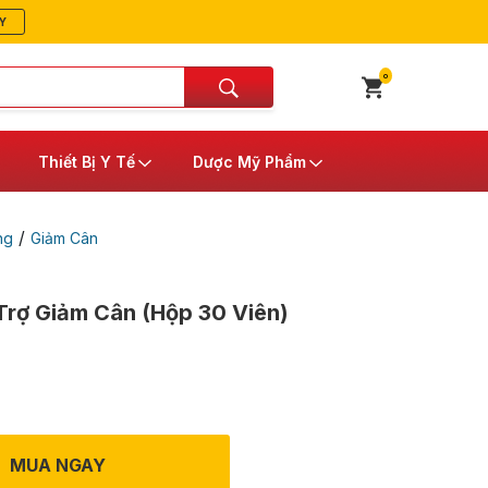
Y
0
Thiết Bị Y Tế
Dược Mỹ Phẩm
/
ng
Giảm Cân
Trợ Giảm Cân (Hộp 30 Viên)
MUA NGAY