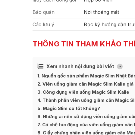
Bảo quản
Nơi thoáng mát
Các lưu ý
Đọc kỹ hướng dẫn trư
THÔNG TIN THAM KHẢO TH
Xem nhanh nội dung bài viết
Ẩn
[
]
1
Nguồn gốc sản phẩm Magic Slim Nhật Bả
2
Viên uống giảm cân Magic Slim Kalie giá
3
Công dụng viên uống Magic Slim Kalie
4
Thành phần viên uống giảm cân Magic Sl
5
Magic Slim có tốt không?
6
Những ai nên sử dụng viên uống giảm cân
7
Cơ chế tác động của viên uống giảm cân 
8
Giấy chứng nhận viên uống giảm cân Magi