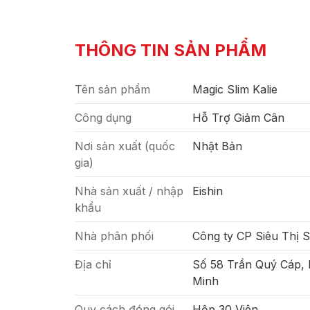
THÔNG TIN SẢN PHẨM
Tên sản phẩm
Magic Slim Kalie
Công dụng
Hỗ Trợ Giảm Cân
Nơi sản xuất (quốc
Nhật Bản
gia)
Nhà sản xuất / nhập
Eishin
khẩu
Nhà phân phối
Công ty CP Siêu Thị 
Địa chỉ
Số 58 Trần Quý Cáp,
Minh
Quy cách đóng gói
Hộp 30 Viên