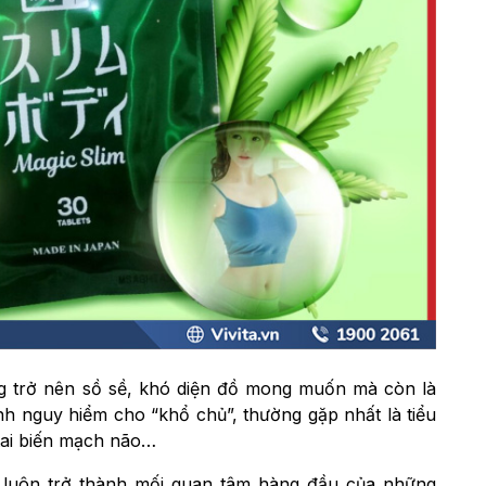
g trở nên sồ sề, khó diện đồ mong muốn mà còn là
h nguy hiểm cho “khổ chủ”, thường gặp nhất là tiểu
 tai biến mạch não…
ế luôn trở thành mối quan tâm hàng đầu của những