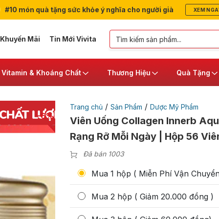
#10 món quà tặng sức khỏe ý nghĩa cho người già
XEM NGA
 Khuyến Mãi
Tin Mới Vivita
Vitamin & Khoáng Chất
Thương Hiệu
Quà Tặng
/
/
Trang chủ
Sản Phẩm
Dược Mỹ Phẩm
-6%
Viên Uống Collagen Innerb Aqu
Rạng Rỡ Mỗi Ngày | Hộp 56 Viê
Đã bán 1003
Mua 1 hộp ( Miễn Phí Vận Chuyển
Mua 2 hộp ( Giảm 20.000 đồng )