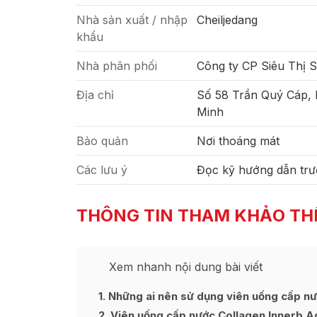
Nhà sản xuất / nhập
Cheiljedang
khẩu
Nhà phân phối
Công ty CP Siêu Thị 
Địa chỉ
Số 58 Trần Quý Cáp,
Minh
Bảo quản
Nơi thoáng mát
Các lưu ý
Đọc kỹ hướng dẫn trư
THÔNG TIN THAM KHẢO TH
Xem nhanh nội dung bài viết
1
Những ai nên sử dụng viên uống cấp nư
2
Viên uống cấp nước Collagen Innerb Aq