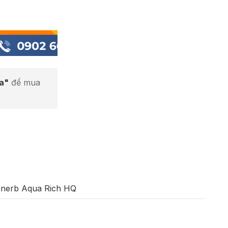
ta"
để mua
nnerb Aqua Rich HQ