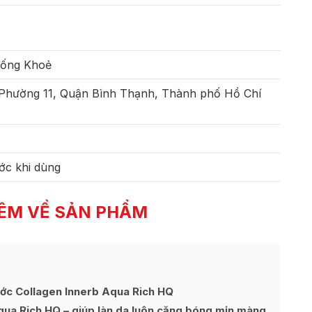
Sống Khoẻ
 Phường 11, Quận Bình Thạnh, Thành phố Hồ Chí
ớc khi dùng
ÊM VỀ SẢN PHẨM
ớc Collagen Innerb Aqua Rich HQ
ua Rich HQ – giúp làn da luôn căng bóng mịn màng