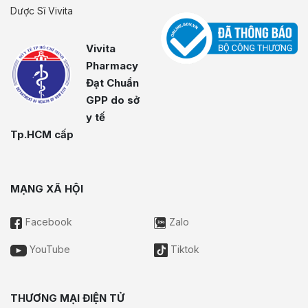
Dược Sĩ Vivita
Vivita
Pharmacy
Đạt Chuẩn
GPP do sở
y tế
Tp.HCM cấp
MẠNG XÃ HỘI
Facebook
Zalo
YouTube
Tiktok
THƯƠNG MẠI ĐIỆN TỬ