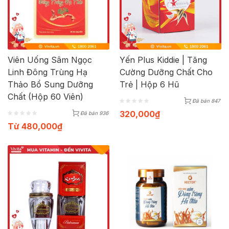
Viên Uống Sâm Ngọc
Yến Plus Kiddie | Tăng
Linh Đông Trùng Hạ
Cường Dưỡng Chất Cho
Thảo Bổ Sung Dưỡng
Trẻ | Hộp 6 Hũ
Chất (Hộp 60 Viên)
Đã bán 847
320,000
₫
Đã bán 936
Từ
480,000
₫