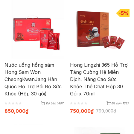
-5%
Nước uống hồng sâm
Hong Lingzhi 365 Hỗ Trợ
Hong Sam Won
Tăng Cường Hệ Miễn
CheongKwanJang Hàn
Dịch, Nâng Cao Sức
Quốc Hỗ Trợ Bồi Bổ Sức
Khỏe Thể Chất Hộp 30
Khỏe (Hộp 30 gói)
Gói x 70ml
Đã bán 1407
Đã bán 1387
850,000
₫
750,000
₫
790,000
₫