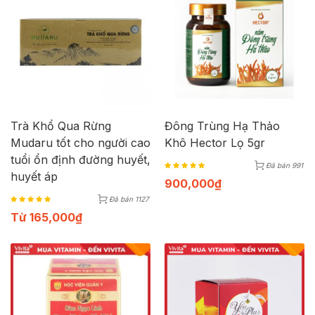
Trà Khổ Qua Rừng
Đông Trùng Hạ Thảo
Mudaru tốt cho người cao
Khô Hector Lọ 5gr
tuổi ổn định đường huyết,
Đã bán 991
huyết áp
900,000
₫
Đã bán 1127
Từ
165,000
₫