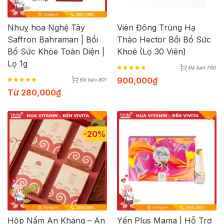
Nhuỵ hoa Nghệ Tây
Viên Đông Trùng Hạ
Saffron Bahraman | Bồi
Thảo Hector Bồi Bổ Sức
Bổ Sức Khỏe Toàn Diện |
Khoẻ (Lọ 30 Viên)
Lọ 1g
Đã bán 790
900,000
₫
Đã bán 801
Từ
280,000
₫
-20%
Hộp Nấm An Khang – An
Yến Plus Mama | Hỗ Trợ