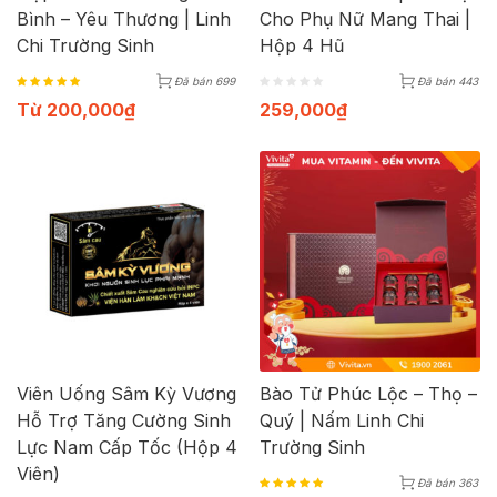
Bình – Yêu Thương | Linh
Cho Phụ Nữ Mang Thai |
Chi Trường Sinh
Hộp 4 Hũ
Đã bán 699
Đã bán 443
Từ
200,000
₫
259,000
₫
Viên Uống Sâm Kỳ Vương
Bào Tử Phúc Lộc – Thọ –
Hỗ Trợ Tăng Cường Sinh
Quý | Nấm Linh Chi
Lực Nam Cấp Tốc (Hộp 4
Trường Sinh
Viên)
Đã bán 363