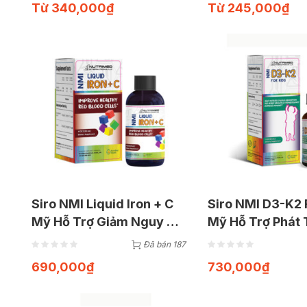
Từ
340,000
₫
Từ
245,000
₫
Siro NMI Liquid Iron + C
Siro NMI D3-K2 
Mỹ Hỗ Trợ Giảm Nguy Cơ
Mỹ Hỗ Trợ Phát 
Thiếu Máu (Chai 120ml)
Chiều Cao (Chai
Đã bán 187
690,000
₫
730,000
₫