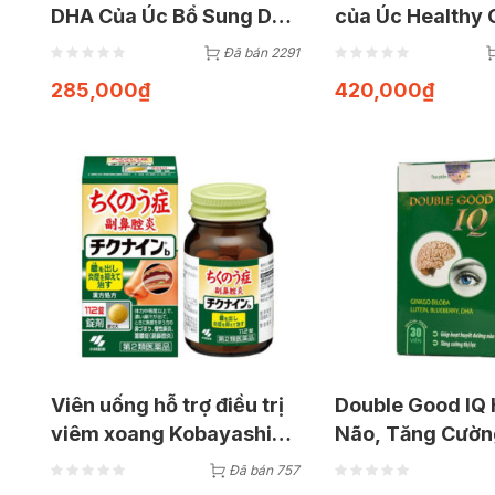
DHA Của Úc Bổ Sung DHA
của Úc Healthy 
Cho Bé (Lọ 60 Viên Dầu)
Gummy Multivit
Đã bán 2291
(250 Viên)
285,000
₫
420,000
₫
Viên uống hỗ trợ điều trị
Double Good IQ 
viêm xoang Kobayashi
Não, Tăng Cườn
Chikunain Nhật Bản
(Hộp 30 Viên)
Đã bán 757