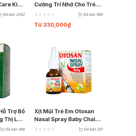
Care Kids
Cường Trí Nhớ Cho Trẻ
amins
Nhỏ | Chai 150ml
Đã bán 2062
Đã bán 998
Từ
330,000
₫
Hỗ Trợ Bổ
Xịt Mũi Trẻ Em Otosan
g Thị Lực
Nasal Spray Baby Chai
30ml
Đã bán 366
Đã bán 261