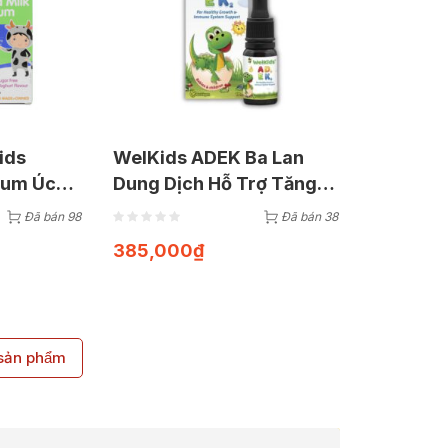
ids
WelKids ADEK Ba Lan
cium Úc
Dung Dịch Hỗ Trợ Tăng
Đề Kháng (Chai 10ml)
Đã bán 98
Đã bán 38
385,000
₫
ản phẩm