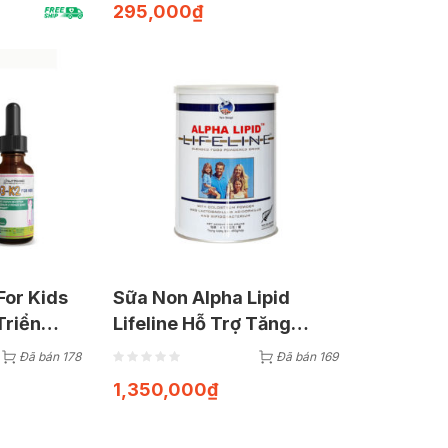
295,000
₫
For Kids
Sữa Non Alpha Lipid
Triển
Lifeline Hỗ Trợ Tăng
 30ml)
Cường Sức Khỏe Hộp
Đã bán 178
Đã bán 169
450G
1,350,000
₫