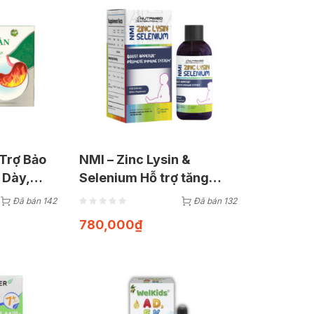
 Trợ Bảo
NMI – Zinc Lysin &
 Dày,
Selenium Hỗ trợ tăng
Vị Hộp 20
cường, giúp trẻ ăn ngon
Đã bán 142
Đã bán 132
từ Mỹ Chai 120ml
780,000
₫