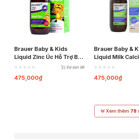
Brauer Baby & Kids
Brauer Baby & K
Liquid Zinc Úc Hỗ Trợ Bổ
Liquid Milk Cal
Sung Kẽm (Chai 200ml)
(Chai 200ml)
Đã bán 98
475,000
₫
475,000
₫
Xem thêm
78
s