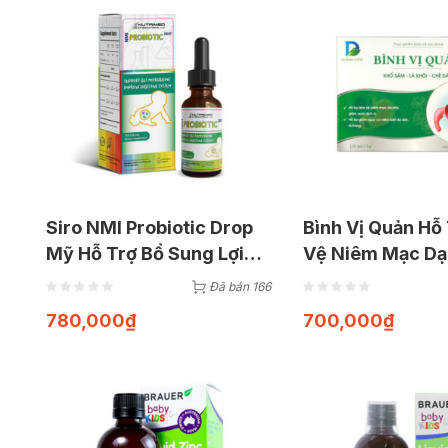
Siro NMI Probiotic Drop
Bình Vị Quản Hỗ
Mỹ Hỗ Trợ Bổ Sung Lợi
Vệ Niêm Mạc Dạ
Khuẩn Đường Ruột (Lọ
Giảm Acid Dịch 
Đã bán 166
30ml)
Gói
780,000
₫
700,000
₫