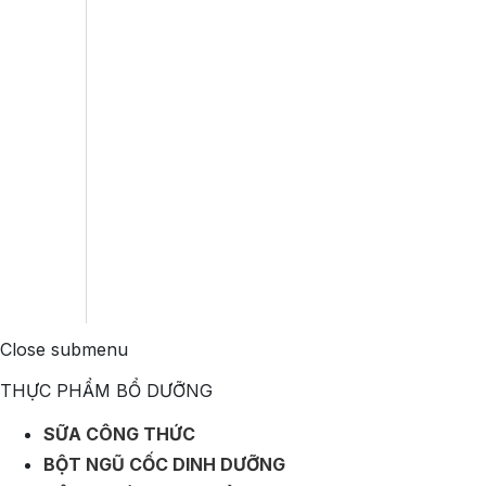
Close submenu
THỰC PHẨM BỔ DƯỠNG
SỮA CÔNG THỨC
BỘT NGŨ CỐC DINH DƯỠNG