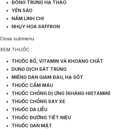
ĐÔNG TRÙNG HẠ THẢO
YẾN SÀO
NẤM LINH CHI
NHỤY HOA SAFFRON
Close submenu
XEM THUỐC
THUỐC BỔ, VITAMIN VÀ KHOÁNG CHẤT
DUNG DỊCH SÁT TRÙNG
MIẾNG DÁN GIẢM ĐAU, HẠ SỐT
THUỐC CẦM MÁU
THUỐC CHỐNG DỊ ỨNG (KHÁNG HISTAMIN)
THUỐC CHỐNG SAY XE
THUỐC DA LIỄU
THUỐC ĐƯỜNG TIẾT NIỆU
THUỐC GAN MẬT