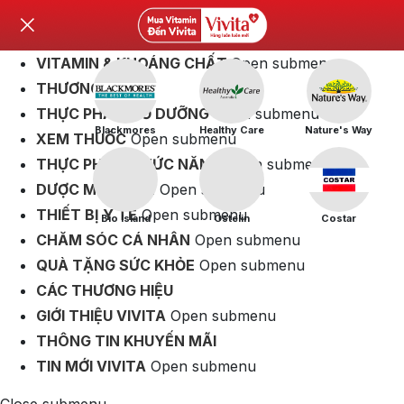
VITAMIN & KHOÁNG CHẤT
Open submenu
THƯƠNG HIỆU
THỰC PHẨM BỔ DƯỠNG
Open submenu
Blackmores
Healthy Care
Nature's Way
XEM THUỐC
Open submenu
THỰC PHẨM CHỨC NĂNG
Open submenu
DƯỢC MỸ PHẨM
Open submenu
THIẾT BỊ Y TẾ
Open submenu
Bio Island
Ostelin
Costar
CHĂM SÓC CÁ NHÂN
Open submenu
QUÀ TẶNG SỨC KHỎE
Open submenu
CÁC THƯƠNG HIỆU
GIỚI THIỆU VIVITA
Open submenu
THÔNG TIN KHUYẾN MÃI
TIN MỚI VIVITA
Open submenu