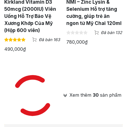
Kirkland Vitamin D3
NMI – Zinc Lysin &
50mcg (2000IU) Viên
Selenium Hỗ trợ tăng
Uống Hỗ Trợ Bảo Vệ
cường, giúp trẻ ăn
Xương Khớp Của Mỹ
ngon từ Mỹ Chai 120ml
(Hộp 600 viên)
Đã bán 132
Đã bán 163
780,000
₫
490,000
₫
Xem thêm
30
sản phẩm