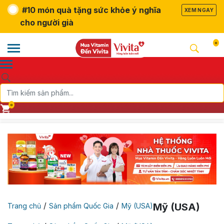
#10 món quà tặng sức khỏe ý nghĩa
XEM NGAY
cho người già
0
0
/
/
Mỹ (USA)
Trang chủ
Sản phẩm Quốc Gia
Mỹ (USA)