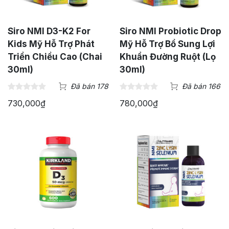
Siro NMI D3-K2 For
Siro NMI Probiotic Drop
Kids Mỹ Hỗ Trợ Phát
Mỹ Hỗ Trợ Bổ Sung Lợi
Triển Chiều Cao (Chai
Khuẩn Đường Ruột (Lọ
30ml)
30ml)
Đã bán 178
Đã bán 166
730,000
₫
780,000
₫