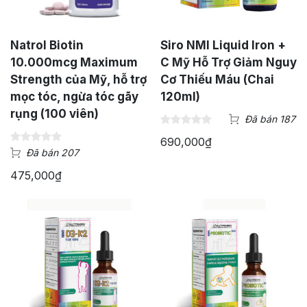
Natrol Biotin
Siro NMI Liquid Iron +
10.000mcg Maximum
C Mỹ Hỗ Trợ Giảm Nguy
Strength của Mỹ, hỗ trợ
Cơ Thiếu Máu (Chai
mọc tóc, ngừa tóc gãy
120ml)
rụng (100 viên)
Đã bán 187
690,000
₫
Đã bán 207
475,000
₫