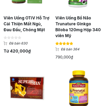
Viên Uống OTiV Hỗ Trợ
Viên Uống Bổ Não
Cải Thiện Mất Ngủ,
Trunature Ginkgo
Đau Đầu, Chóng Mặt
Biloba 120mg Hộp 340
viên Mỹ
Đã bán 630
Đã bán 364
Từ
420,000
₫
790,000
₫