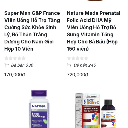
Super Man G&P France
Nature Made Prenatal
Viên Uống Hỗ Trợ Tăng
Folic Acid DHA Mỹ
Cường Sức Khỏe Sinh
Viên Uống Hỗ Trợ Bổ
Lý, Bổ Thận Tráng
Sung Vitamin Tổng
Dương Cho Nam Giới
Hợp Cho Bà Bầu (Hộp
Hộp 10 Viên
150 viên)
Đã bán 336
Đã bán 245
170,000
₫
720,000
₫