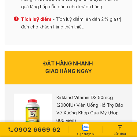
quà tặng hấp dẫn dành cho khách hàng.
Tích luỹ điểm
- Tích luỹ điểm lên đến 2% giá trị
3
đơn cho khách hàng thân thiết.
ĐẶT HÀNG NHANH
GIAO HÀNG NGAY
Kirkland Vitamin D3 50mcg
(2000IU) Viên Uống Hỗ Trợ Bảo
Vệ Xương Khớp Của Mỹ (Hộp
600 viên)
0902 6669 62
2 đánh giá
Lên đầu
Gặp dược sĩ