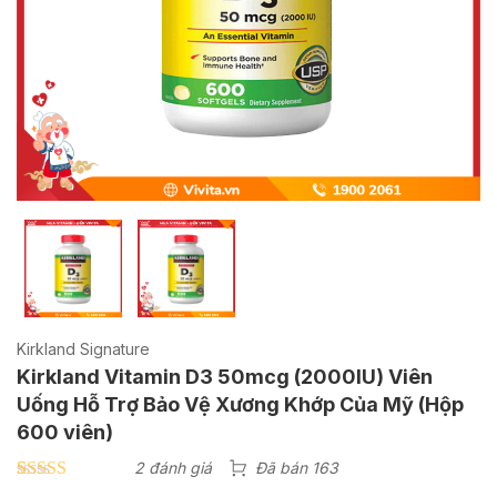
Kirkland Signature
Kirkland Vitamin D3 50mcg (2000IU) Viên
Uống Hỗ Trợ Bảo Vệ Xương Khớp Của Mỹ (Hộp
600 viên)
2 đánh giá
Đã bán 163
5.00
2
trên 5