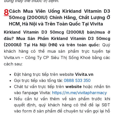
dùng thay thế thuốc trị bệnh.
8
Cách Mua Viên Uống Kirkland Vitamin D3
50mcg (2000IU) Chính Hãng, Chất Lượng Ở
HCM, Hà Nội và Trên Toàn Quốc Tại Vivita
Kirkland Vitamin D3 50mcg (2000IU) bán/mua ở
đâu? Mua Sản Phẩm Kirkland Vitamin D3 50mcg
(2000IU) Tại Hà Nội (HN) và trên toàn quốc:
Quý
khách hàng có thể mua sản phẩm trực tuyến tại
Vivita.vn – Công Ty CP Siêu Thị Sống Khoẻ bằng các
cách sau:
Đặt hàng trực tiếp trên website
Vivita.vn
Gọi trực tiếp vào tổng tài:
0888 533 350
Chát tư vấn trực tiếp trên
website
hoặc nhắn tin
vào fanpage Vivita:
https://m.me/vivitapharmacy
Nếu cần tư vấn thêm về sản phẩm trước khi
quyết định, quý khách hàng có thể để lại SĐT
vào form ở sản phẩm để chuyên tư vấn gọi lại hỗ