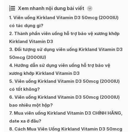
Xem nhanh nội dung bài viết
Ẩn
[
]
1
Viên uống Kirkland Vitamin D3 50mcg (2000IU)
có tác dụng gì?
2
Thành phần viên uống hỗ trợ bảo vệ xương khớp
Kirkland Vitamin D3
3
Đối tượng sử dụng viên uống Kirkland Vitamin D3
50mcg (2000IU)
4
Hướng dẫn sử dụng viên uống hỗ trợ bảo vệ
xương khớp Kirkland Vitamin D3
5
Viên uống Kirkland Vitamin D3 50mcg (2000IU)
có tốt không?
6
Viên uống Kirkland Vitamin D3 50mcg (2000IU)
bao nhiêu một hộp?
7
Mua viên uống Kirkland Vitamin D3 CHÍNH HÃNG,
date xa ở đâu?
8
Cách Mua Viên Uống Kirkland Vitamin D3 50mcg