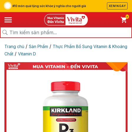
#10 món quà tặng sức khỏe ý nghĩa cho người già
XEM NGAY
0
/
/
Trang chủ
Sản Phẩm
Thực Phẩm Bổ Sung Vitamin & Khoáng
/
Chất
Vitamin D