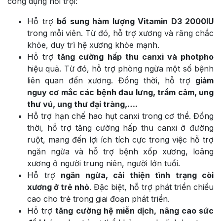
công dụng nổi trội:
Hỗ trợ
bổ sung hàm lượng Vitamin D3 2000IU
trong mỗi viên. Từ đó, hỗ trợ xương và răng chắc
khỏe, duy trì hệ xương khỏe mạnh.
Hỗ trợ
tăng cường hấp thu canxi và photpho
hiệu quả. Từ đó, hỗ trợ phòng ngừa một số bệnh
liên quan đến xương. Đồng thời, hỗ trợ
giảm
nguy cơ mắc các bệnh đau lưng, trầm cảm, ung
thư vú, ung thư đại tràng,….
Hỗ trợ hạn chế hao hụt canxi trong cơ thể. Đồng
thời, hỗ trợ tăng cường hấp thu canxi ở đường
ruột, mang đến lợi ích tích cực trong việc hỗ trợ
ngăn ngừa và hỗ trợ bệnh xốp xương, loãng
xương ở người trung niên, người lớn tuổi.
Hỗ trợ
ngăn ngừa, cải thiện tình trạng còi
xương ở trẻ nhỏ
. Đặc biệt, hỗ trợ phát triển chiều
cao cho trẻ trong giai đoạn phát triển.
Hỗ trợ
tăng cường hệ miễn dịch, nâng cao sức