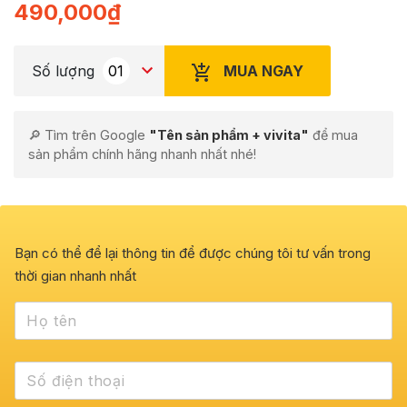
490,000
₫
dựa trên
đánh giá
MUA NGAY
Số lượng
🔎 Tìm trên Google
"Tên sản phẩm + vivita"
để mua
sản phẩm chính hãng nhanh nhất nhé!
Bạn có thể để lại thông tin để được chúng tôi tư vấn trong
thời gian nhanh nhất