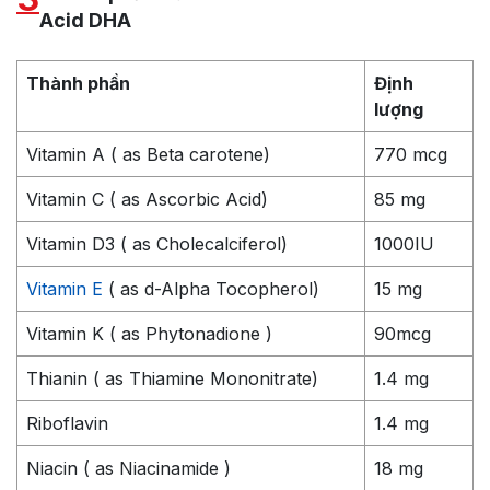
Acid DHA
Thành phần
Định
lượng
Vitamin A ( as Beta carotene)
770 mcg
Vitamin C ( as Ascorbic Acid)
85 mg
Vitamin D3 ( as Cholecalciferol)
1000IU
Vitamin E
( as d-Alpha Tocopherol)
15 mg
Vitamin K ( as Phytonadione )
90mcg
Thianin ( as Thiamine Mononitrate)
1.4 mg
Riboflavin
1.4 mg
Niacin ( as Niacinamide )
18 mg