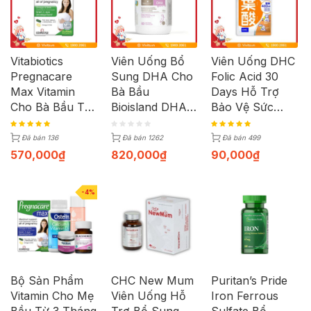
Vitabiotics
Viên Uống Bổ
Viên Uống DHC
Pregnacare
Sung DHA Cho
Folic Acid 30
Max Vitamin
Bà Bầu
Days Hỗ Trợ
Cho Bà Bầu Từ
Bioisland DHA
Bảo Vệ Sức
Anh Hộp 84
For Pregnancy |
Khỏe Bà Bầu |
Viên
Hộp 60 Viên
Gói 30 Viên
Đã bán 136
Đã bán 1262
Đã bán 499
570,000
₫
820,000
₫
90,000
₫
-4%
Bộ Sản Phẩm
CHC New Mum
Puritan’s Pride
Vitamin Cho Mẹ
Viên Uống Hỗ
Iron Ferrous