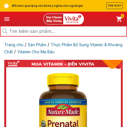
#10 món quà tặng sức khỏe ý nghĩa cho người già
XEM NGAY
0
/
/
Trang chủ
Sản Phẩm
Thực Phẩm Bổ Sung Vitamin & Khoáng
/
Chất
Vitamin Cho Mẹ Bầu