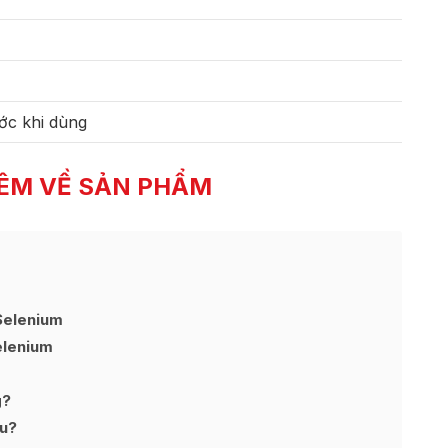
ớc khi dùng
ÊM VỀ SẢN PHẨM
Selenium
elenium
g?
êu?