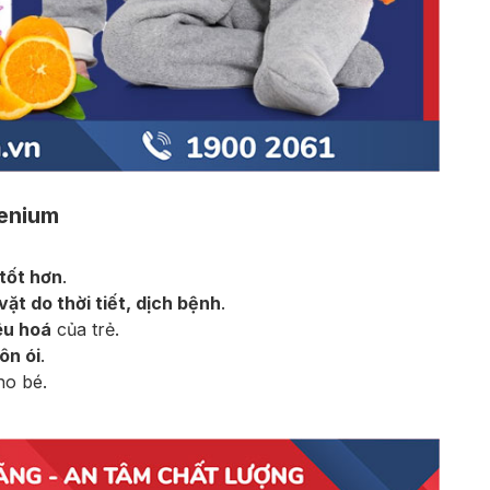
lenium
tốt hơn
.
t do thời tiết, dịch bệnh
.
êu hoá
của trẻ.
ôn ói
.
ho bé.