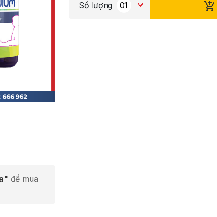
Số lượng
ta"
để mua