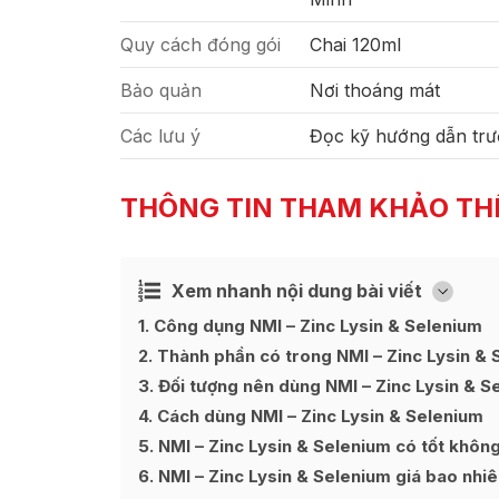
Quy cách đóng gói
Chai 120ml
Bảo quản
Nơi thoáng mát
Các lưu ý
Đọc kỹ hướng dẫn trư
THÔNG TIN THAM KHẢO TH
Xem nhanh nội dung bài viết
Ẩn
[
]
1
Công dụng NMI – Zinc Lysin & Selenium
2
Thành phần có trong NMI – Zinc Lysin & 
3
Đối tượng nên dùng NMI – Zinc Lysin & S
4
Cách dùng NMI – Zinc Lysin & Selenium
5
NMI – Zinc Lysin & Selenium có tốt khôn
6
NMI – Zinc Lysin & Selenium giá bao nhi