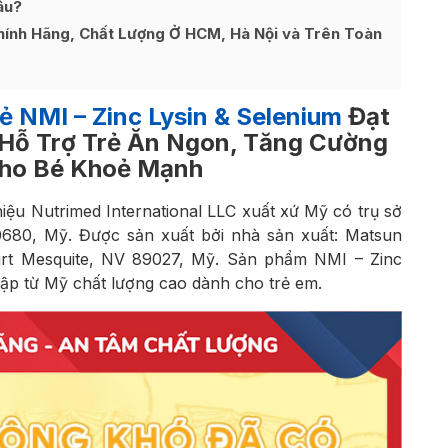
âu?
hính Hãng, Chất Lượng Ở HCM, Hà Nội và Trên Toàn
ẻ
NMI – Zinc Lysin & Selenium
Đạt
Hỗ Trợ Trẻ Ăn Ngon, Tăng Cường
ho Bé Khoẻ Mạnh
iệu Nutrimed International LLC xuất xứ Mỹ có trụ sở
90680, Mỹ. Được sản xuất bởi nhà sản xuất: Matsun
ourt Mesquite, NV 89027, Mỹ. Sản phẩm NMI – Zinc
ập từ Mỹ chất lượng cao dành cho trẻ em.