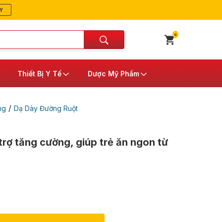
Y
0
Thiết Bị Y Tế
Dược Mỹ Phẩm
/
ng
Dạ Dày Đường Ruột
trợ tăng cường, giúp trẻ ăn ngon từ