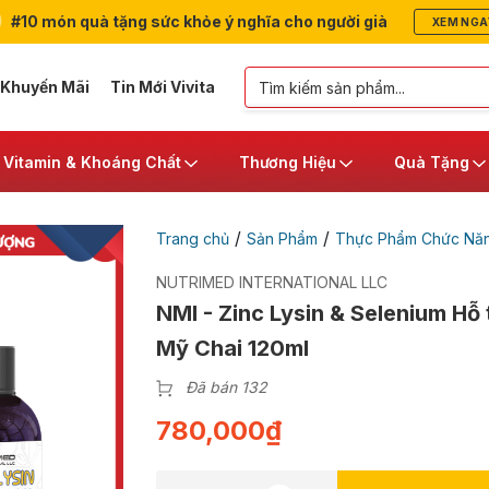
#10 món quà tặng sức khỏe ý nghĩa cho người già
XEM NGA
 Khuyến Mãi
Tin Mới Vivita
Vitamin & Khoáng Chất
Thương Hiệu
Quà Tặng
/
/
Trang chủ
Sản Phẩm
Thực Phẩm Chức Nă
NUTRIMED INTERNATIONAL LLC
NMI - Zinc Lysin & Selenium Hỗ 
Mỹ Chai 120ml
Đã bán 132
780,000
₫