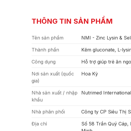
THÔNG TIN SẢN PHẨM
Tên sản phẩm
NMI - Zinc Lysin & Se
Thành phần
Kẽm gluconate, L-lysine
Công dụng
Hỗ trợ giúp trẻ ăn ng
Nơi sản xuất (quốc
Hoa Kỳ
gia)
Nhà sản xuất / nhập
Nutrimed Internationa
khẩu
Nhà phân phối
Công ty CP Siêu Thị 
Địa chỉ
Số 58 Trần Quý Cáp,
Minh