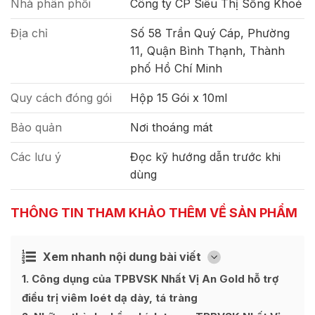
Nhà phân phối
Công ty CP Siêu Thị Sống Khoẻ
Địa chỉ
Số 58 Trần Quý Cáp, Phường
11, Quận Bình Thạnh, Thành
phố Hồ Chí Minh
Quy cách đóng gói
Hộp 15 Gói x 10ml
Bảo quản
Nơi thoáng mát
Các lưu ý
Đọc kỹ hướng dẫn trước khi
dùng
THÔNG TIN THAM KHẢO THÊM VỀ SẢN PHẨM
Xem nhanh nội dung bài viết
Ẩn
[
]
1
Công dụng của TPBVSK Nhất Vị An Gold hỗ trợ
điều trị viêm loét dạ dày, tá tràng