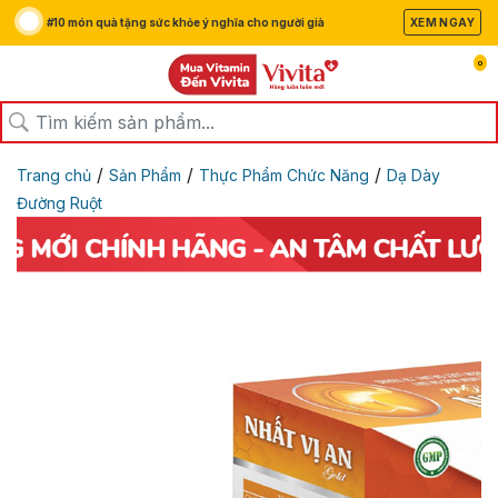
#10 món quà tặng sức khỏe ý nghĩa cho người già
XEM NGAY
0
/
/
/
Trang chủ
Sản Phẩm
Thực Phẩm Chức Năng
Dạ Dày
Đường Ruột