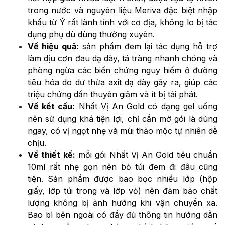
trong nước và nguyên liệu Meriva đặc biệt nhập
khẩu từ Ý rất lành tính với cơ địa, không lo bị tác
dụng phụ dù dùng thường xuyên.
Về hiệu quả:
sản phẩm đem lại tác dụng hỗ trợ
làm dịu cơn đau dạ dày, tá tràng nhanh chóng và
phòng ngừa các biến chứng nguy hiểm ở đường
tiêu hóa do dư thừa axit dạ dày gây ra, giúp các
triệu chứng dần thuyên giảm và ít bị tái phát.
Về kết cấu:
Nhất Vị An Gold có dạng gel uống
nên sử dụng khá tiện lợi, chỉ cần mở gói là dùng
ngay, có vị ngọt nhẹ và mùi thảo mộc tự nhiên dễ
chịu.
Về thiết kế:
mỗi gói Nhất Vị An Gold tiêu chuẩn
10ml rất nhẹ gọn nên bỏ túi đem đi đâu cũng
tiện. Sản phẩm được bao bọc nhiều lớp (hộp
giấy, lớp túi trong và lớp vỏ) nên đảm bảo chất
lượng không bị ảnh hưởng khi vận chuyển xa.
Bao bì bên ngoài có đầy đủ thông tin hướng dẫn