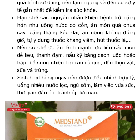
quá trình sử dụng, nên tạm ngưng và đến cơ sở y
tế gần nhất để kiểm tra sức khỏe.
Hạn chế các nguyên nhân khiến bệnh trở nặng
hơn như uống nước có cồn, ăn món quá chua
cay, căng thẳng kéo dài, ăn uống không đúng
giờ, tự ý dùng thuốc kháng viêm, hút thuốc lá,…
Nên có chế độ ăn lành mạnh, ưu tiên các món
dễ tiêu, thanh đạm, nấu kỹ bằng cách luộc hoặc
hấp, bổ sung nhiều loại rau củ quả, dầu thực vật,
sữa và trứng.
Sinh hoạt hàng ngày nên được điều chỉnh hợp lý,
uống nhiều nước lọc, ngủ sớm, làm việc vừa sức,
thư giãn đầu óc, tránh áp lực cao.