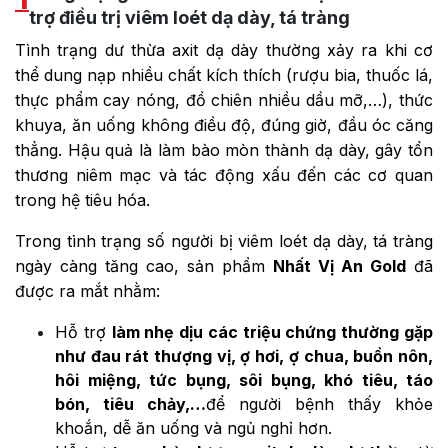
trợ điều trị viêm loét dạ dày, tá tràng
Tình trạng dư thừa axit dạ dày thường xảy ra khi cơ
thể dung nạp nhiều chất kích thích (rượu bia, thuốc lá,
thực phẩm cay nóng, đồ chiên nhiều dầu mỡ,…), thức
khuya, ăn uống không điều độ, đúng giờ, đầu óc căng
thẳng. Hậu quả là làm bào mòn thành dạ dày, gây tổn
thương niêm mạc và tác động xấu đến các cơ quan
trong hệ tiêu hóa.
Trong tình trạng số người bị viêm loét dạ dày, tá tràng
ngày càng tăng cao, sản phẩm
Nhất Vị An Gold
đã
được ra mắt nhằm:
Hỗ trợ
làm nhẹ dịu các triệu chứng thường gặp
như đau rát thượng vị, ợ hơi, ợ chua, buồn nôn,
hôi miệng, tức bụng, sôi bụng, khó tiêu, táo
bón, tiêu chảy,…
để người bệnh thấy khỏe
khoắn, dễ ăn uống và ngủ nghỉ hơn.