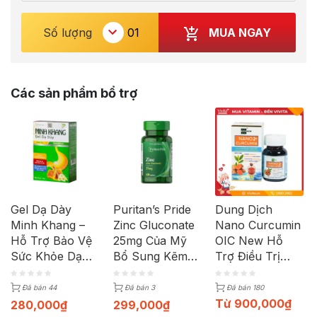
MUA NGAY
Số lượng
Các sản phẩm bổ trợ
Gel Dạ Dày
Puritan’s Pride
Dung Dịch
Minh Khang –
Zinc Gluconate
Nano Curcumin
Hỗ Trợ Bảo Vệ
25mg Của Mỹ
OIC New Hỗ
Sức Khỏe Dạ
Bổ Sung Kẽm
Trợ Điều Trị
Dày | Hộp 20
(Hộp 100 Viên)
Viêm Loét Dạ
Gói X 10ml
Dày | Lọ 50ml
Đã bán 44
Đã bán 3
Đã bán 180
Từ
900,000
₫
280,000
₫
299,000
₫