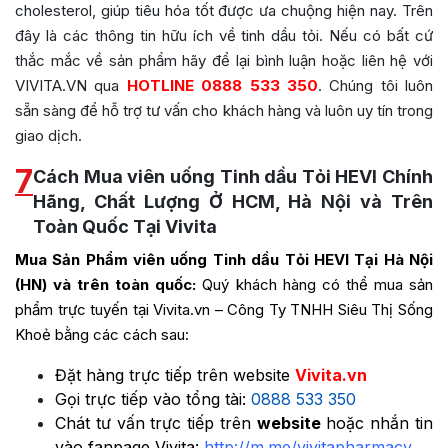
cholesterol, giúp tiêu hóa tốt được ưa chuộng hiện nay. Trên
đây là các thông tin hữu ích về tinh dầu tỏi. Nếu có bất cứ
thắc mắc về sản phẩm hãy để lại bình luận hoặc liên hệ với
VIVITA.VN qua
HOTLINE 0888 533 350
. Chúng tôi luôn
sẵn sàng để hỗ trợ tư vấn cho khách hàng và luôn uy tín trong
giao dịch.
7
Cách Mua viên uống Tinh dầu Tỏi HEVI Chính
Hãng, Chất Lượng Ở HCM, Hà Nội và Trên
Toàn Quốc Tại Vivita
Mua Sản Phẩm viên uống Tinh dầu Tỏi HEVI Tại Hà Nội
(HN) và trên toàn quốc:
Quý khách hàng có thể mua sản
phẩm trực tuyến tại Vivita.vn – Công Ty TNHH Siêu Thị Sống
Khoẻ bằng các cách sau:
Đặt hàng trực tiếp trên website
Vivita.vn
Gọi trực tiếp vào tổng tài:
0888 533 350
Chát tư vấn trực tiếp trên
website
hoặc nhắn tin
vào fanpage Vivita:
http://m.me/vivitapharmacy