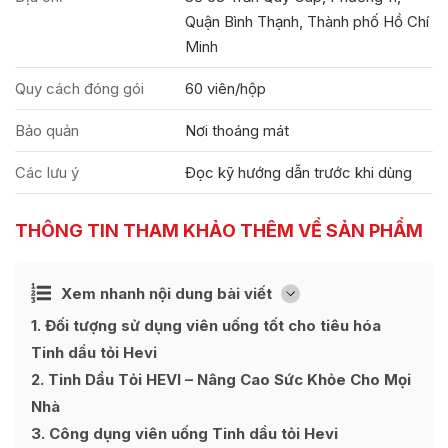
Quận Bình Thạnh, Thành phố Hồ Chí
Minh
Quy cách đóng gói
60 viên/hộp
Bảo quản
Nơi thoáng mát
Các lưu ý
Đọc kỹ hướng dẫn trước khi dùng
THÔNG TIN THAM KHẢO THÊM VỀ SẢN PHẨM
Ẩn
Xem nhanh nội dung bài viết
[
]
1
Đối tượng sử dụng viên uống tốt cho tiêu hóa
Tinh dầu tỏi Hevi
2
Tinh Dầu Tỏi HEVI – Nâng Cao Sức Khỏe Cho Mọi
Nhà
3
Công dụng viên uống Tinh dầu tỏi Hevi