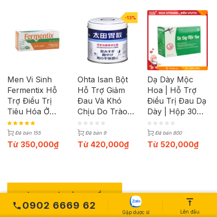
-13%
Men Vi Sinh
Ohta Isan Bột
Dạ Dày Mộc
Fermentix Hỗ
Hỗ Trợ Giảm
Hoa | Hỗ Trợ
Trợ Điều Trị
Đau Và Khó
Điều Trị Đau Dạ
Tiêu Hóa Ở
Chịu Do Trào
Dày | Hộp 30
Người Lớn Và
Ngược Dạ Dày
Gói
Trẻ Em (Hộp 12
Của Nhật Bản
Đã bán 155
Đã bán 9
Đã bán 800
Lọ)
Từ
350,000
₫
Từ
420,000
₫
Từ
520,000
₫
ĐÁNH GIÁ SẢN PHẨM
0902 6669 62
Lên đầu
Gặp dược sĩ