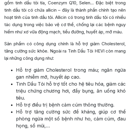
gồm tinh dầu tỏi tía, Coenzym Q10, Selen… Đặc biệt trong
tinh dầu tỏi có chứa allicin – đây là thành phần chính tạo nên
hoạt tính của tinh dầu tỏi. Allicin có trong tinh dầu tỏi có nhiều
tác dụng trong việc bảo vệ cơ thể, chống lại các bệnh nguy
hiểm như xơ vữa động mạch, tiểu đường, huyết áp, mỡ máu.
Sản phẩm có công dụng chính là hỗ trợ giảm Cholesterol,
tăng cường sức khỏe. Ngoài ra Tinh Dầu Tỏi HEVI còn mang
lại những công dụng như:
Hỗ trợ giảm Cholesterol trong máu; ngăn ngừa
gan nhiễm mỡ, huyết áp cao.
Tinh Dầu Tỏi hỗ trợ tốt cho hệ tiêu hóa, giảm các
triệu chứng chương hơi, đầy bụng, ăn uống khó
tiêu.
Hỗ trợ điều trị bệnh cảm cúm thông thường.
Hỗ trợ tăng cường sức đề kháng, giúp cơ thể
phòng ngừa một số bệnh như ho, cảm cúm, đau
họng, sổ mũi,…