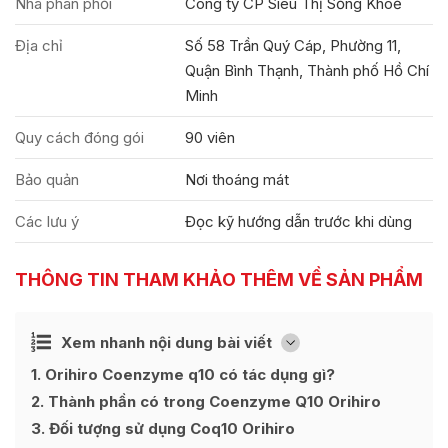
Nhà phân phối
Công ty CP Siêu Thị Sống Khoẻ
Địa chỉ
Số 58 Trần Quý Cáp, Phường 11,
Quận Bình Thạnh, Thành phố Hồ Chí
Minh
Quy cách đóng gói
90 viên
Bảo quản
Nơi thoáng mát
Các lưu ý
Đọc kỹ hướng dẫn trước khi dùng
THÔNG TIN THAM KHẢO THÊM VỀ SẢN PHẨM
Ẩn
Xem nhanh nội dung bài viết
[
]
1
Orihiro Coenzyme q10 có tác dụng gì?
2
Thành phần có trong Coenzyme Q10 Orihiro
3
Đối tượng sử dụng Coq10 Orihiro