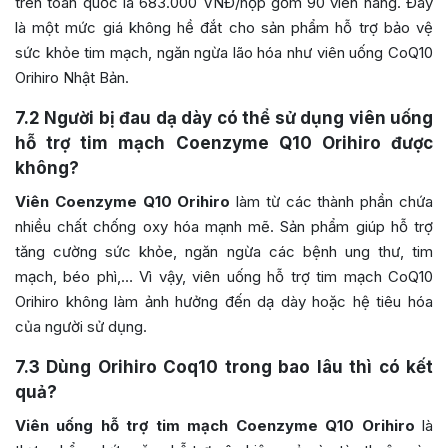
trên toàn quốc là 683.000 VNĐ/hộp gồm 90 viên nang. Đây
là một mức giá không hề đắt cho sản phẩm hỗ trợ bảo vệ
sức khỏe tim mạch, ngăn ngừa lão hóa như viên uống CoQ10
Orihiro Nhật Bản.
7.2
Người bị đau dạ dày có thể sử dụng viên uống
hỗ trợ tim mạch Coenzyme Q10 Orihiro được
không?
Viên Coenzyme Q10 Orihiro
làm từ các thành phần chứa
nhiều chất chống oxy hóa mạnh mẽ. Sản phẩm giúp hỗ trợ
tăng cường sức khỏe, ngăn ngừa các bệnh ung thư, tim
mạch, béo phì,… Vì vậy, viên uống hỗ trợ tim mạch CoQ10
Orihiro không làm ảnh hưởng đến dạ dày hoặc hệ tiêu hóa
của người sử dụng.
7.3
Dùng Orihiro Coq10 trong bao lâu thì có kết
quả?
Viên uống hỗ trợ tim mạch Coenzyme Q10 Orihiro
là