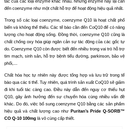
tác của các loại enzyme khác nhau. Những enzyme này lại cần
đến coenzyme như một chất hỗ trợ để hoạt động hiệu quả nhất.
Trong số các loại coenzyme, coenzyme Q10 là hoạt chất phổ
biến và không thể thiếu. Các tế bào cần đến CoQ10 để có năng
lượng cho hoạt động sống. Đồng thời, coenzyme Q10 cũng là
chất chống oxy hóa giúp ngăn cản sự tác động của các gốc tự
do. Coenzyme Q10 còn được biết đến nhiều trong vai trò hỗ trợ
tim mạch, sinh sản, hỗ trợ bệnh tiểu đường, parkinson, bảo vệ
phổi,…
Chất hóa học tự nhiên này được tổng hợp và lưu trữ trong tế
bào qua các ti thể. Tuy nhiên, quá trình sản xuất CoQ10 sẽ giảm
đi khi tuổi tác càng cao. Điều này dẫn đến nguy cơ thiếu hụt
Q10, gây ảnh hưởng đến sự chuyển hóa cùng nhiều vấn đề
khác. Do đó, việc bổ sung coenzyme Q10 bằng các sản phẩm
hiệu quả và chất lượng cao như
Puritan’s Pride Q-SORB™
CO Q-10 100mg
là vô cùng cấp thiết.