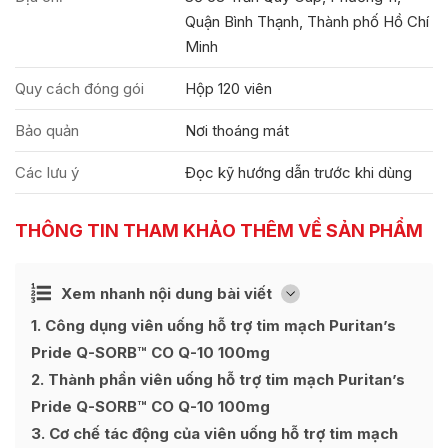
Quận Bình Thạnh, Thành phố Hồ Chí
Minh
Quy cách đóng gói
Hộp 120 viên
Bảo quản
Nơi thoáng mát
Các lưu ý
Đọc kỹ hướng dẫn trước khi dùng
THÔNG TIN THAM KHẢO THÊM VỀ SẢN PHẨM
Ẩn
Xem nhanh nội dung bài viết
[
]
1
Công dụng viên uống hỗ trợ tim mạch Puritan’s
Pride Q-SORB™ CO Q-10 100mg
2
Thành phần viên uống hỗ trợ tim mạch Puritan’s
Pride Q-SORB™ CO Q-10 100mg
3
Cơ chế tác động của viên uống hỗ trợ tim mạch