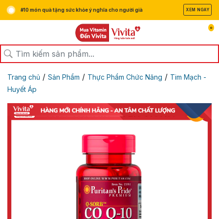
#10 món quà tặng sức khỏe ý nghĩa cho người già
XEM NGAY
0
/
/
/
Trang chủ
Sản Phẩm
Thực Phẩm Chức Năng
Tim Mạch -
Huyết Áp