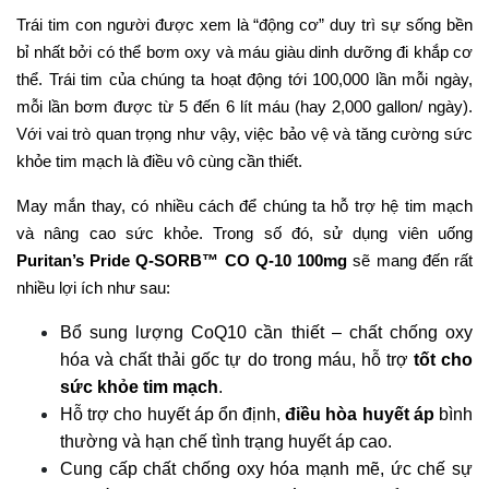
Trái tim con người được xem là “động cơ” duy trì sự sống bền
bỉ nhất bởi có thể bơm oxy và máu giàu dinh dưỡng đi khắp cơ
thể. Trái tim của chúng ta hoạt động tới 100,000 lần mỗi ngày,
mỗi lần bơm được từ 5 đến 6 lít máu (hay 2,000 gallon/ ngày).
Với vai trò quan trọng như vậy, việc bảo vệ và tăng cường sức
khỏe tim mạch là điều vô cùng cần thiết.
May mắn thay, có nhiều cách để chúng ta hỗ trợ hệ tim mạch
và nâng cao sức khỏe. Trong số đó, sử dụng viên uống
Puritan’s Pride Q-SORB™ CO Q-10 100mg
sẽ mang đến rất
nhiều lợi ích như sau:
Bổ sung lượng CoQ10 cần thiết – chất chống oxy
hóa và chất thải gốc tự do trong máu, hỗ trợ
tốt cho
sức khỏe tim mạch
.
Hỗ trợ cho huyết áp ổn định,
điều hòa huyết áp
bình
thường và hạn chế tình trạng huyết áp cao.
Cung cấp chất chống oxy hóa mạnh mẽ, ức chế sự