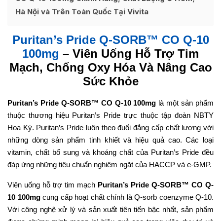
Hà Nội và Trên Toàn Quốc Tại Vivita
Puritan’s Pride Q-SORB™ CO Q-10
100mg
– Viên Uống Hỗ Trợ Tim
Mạch, Chống Oxy Hóa Và Nâng Cao
Sức Khỏe
Puritan’s Pride Q-SORB™ CO Q-10 100mg
là một sản phẩm
thuộc thương hiệu Puritan’s Pride trực thuộc tập đoàn NBTY
Hoa Kỳ. Puritan’s Pride luôn theo đuổi đẳng cấp chất lượng với
những dòng sản phẩm tinh khiết và hiệu quả cao. Các loại
vitamin, chất bổ sung và khoáng chất của Puritan’s Pride đều
đáp ứng những tiêu chuẩn nghiêm ngặt của HACCP và e-GMP.
Viên uống hỗ trợ tim mạch
Puritan’s Pride Q-SORB™ CO Q-
10 100mg
cung cấp hoạt chất chính là Q-sorb coenzyme Q-10.
Với công nghệ xử lý và sản xuất tiên tiến bậc nhất, sản phẩm