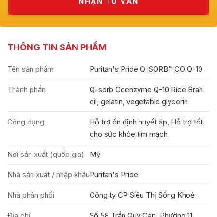
THÔNG TIN SẢN PHẨM
Tên sản phẩm
Puritan's Pride Q-SORB™ CO Q-10
Thành phần
Q-sorb Coenzyme Q-10,Rice Bran
oil, gelatin, vegetable glycerin
Công dụng
Hỗ trợ ổn định huyết áp, Hỗ trợ tốt
cho sức khỏe tim mạch
Nơi sản xuất (quốc gia)
Mỹ
Nhà sản xuất / nhập khẩu
Puritan's Pride
Nhà phân phối
Công ty CP Siêu Thị Sống Khoẻ
Địa chỉ
Số 58 Trần Quý Cáp, Phường 11,