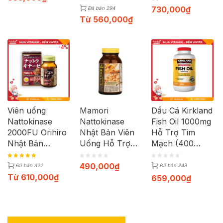
730,000
₫
Đã bán 294
Từ
560,000
₫
-4%
Viên uống
Mamori
Dầu Cá Kirkland
Nattokinase
Nattokinase
Fish Oil 1000mg
2000FU Orihiro
Nhật Bản Viên
Hỗ Trợ Tim
Nhật Bản
Uống Hỗ Trợ
Mạch (400
chống đột quỵ
Phòng Ngừa
Viên)
(60 viên)
Đột Quỵ (Hộp
490,000
₫
Đã bán 322
Đã bán 243
60 viên)
Từ
610,000
₫
659,000
₫