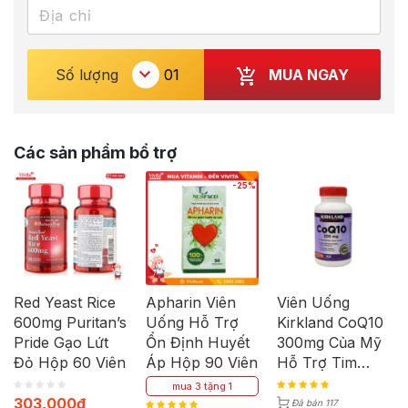
MUA NGAY
Số lượng
Các sản phẩm bổ trợ
-25%
Red Yeast Rice
Apharin Viên
Viên Uống
600mg Puritan’s
Uống Hỗ Trợ
Kirkland CoQ10
Pride Gạo Lứt
Ổn Định Huyết
300mg Của Mỹ
Đỏ Hộp 60 Viên
Áp Hộp 90 Viên
Hỗ Trợ Tim
Mạch (Chai 100
mua 3 tặng 1
Viên)
303,000
₫
Đã bán 117