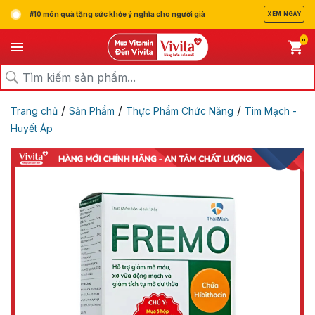
#10 món quà tặng sức khỏe ý nghĩa cho người già
XEM NGAY
0
/
/
/
Trang chủ
Sản Phẩm
Thực Phẩm Chức Năng
Tim Mạch -
Huyết Áp