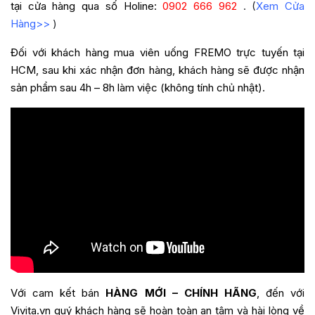
tại cửa hàng qua số Holine:
0902 666 962
. (
Xem Cửa
Hàng>>
)
Đối với khách hàng mua
viên uống
FREMO
trực tuyến tại
HCM, sau khi xác nhận đơn hàng, khách hàng sẽ được nhận
sản phẩm sau 4h – 8h làm việc (không tính chủ nhật).
Với cam kết bán
HÀNG MỚI – CHÍNH HÃNG
, đến với
Vivita.vn quý khách hàng sẽ hoàn toàn an tâm và hài lòng về