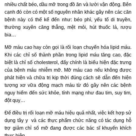
nhiều chất béo, dầu mỡ trong đồ ăn và lười vận động. Bên
cạnh đó còn có một số nguyên nhân khác gây nên các căn
bệnh này có thể kể đến như: béo phì, yếu tố di truyền,
thường xuyên căng thẳng, mệt mỏi, hút thuốc lá, rượu
bia…
Mỡ máu cao hay còn gọi là rối loạn chuyển hóa lipid máu.
Khi các chỉ số thành phần trong lipid máu tăng cao, đặc
biệt là chỉ số cholesterol, đấy chính là biểu hiện đặc trưng
của bệnh máu nhiễm mỡ. Mỡ máu cao nếu không được
phát hiện và chữa trị kịp thời đúng cách sẽ dẫn đến hiện
tượng xơ vữa động mạch máu từ đó gây nên các bệnh
nguy hiểm đến sức khỏe, tính mạng như đau tim, suy tim,
đột quỵ…
Để điều trị rối loạn mỡ máu hiệu quả nhất, việc kết hợp sử
dụng tây y và các thực phẩm chức năng có tác dụng hỗ
trợ giảm chỉ số mỡ đang được các bác sĩ khuyến khích
thực hiện.