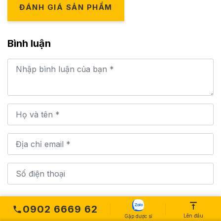
ĐÁNH GIÁ SẢN PHẨM
Bình luận
0902 6669 62
GỬI BÌNH LUẬN
Lên đầu
Gặp dược sĩ