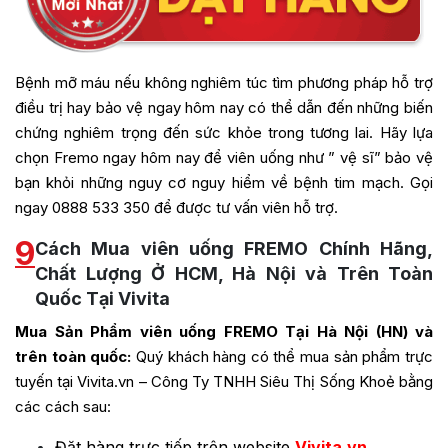
Bệnh mỡ máu nếu không nghiêm túc tìm phương pháp hỗ trợ
điều trị hay bảo vệ ngay hôm nay có thể dẫn đến những biến
chứng nghiêm trọng đến sức khỏe trong tương lai. Hãy lựa
chọn Fremo ngay hôm nay để viên uống như ” vệ sĩ” bảo vệ
bạn khỏi những nguy cơ nguy hiểm về bệnh tim mạch. Gọi
ngay 0888 533 350 để được tư vấn viên hỗ trợ.
9
Cách Mua viên uống FREMO Chính Hãng,
Chất Lượng Ở HCM, Hà Nội và Trên Toàn
Quốc Tại Vivita
Mua Sản Phẩm viên uống
FREMO
Tại Hà Nội (HN) và
trên toàn quốc:
Quý khách hàng có thể mua sản phẩm trực
tuyến tại Vivita.vn – Công Ty TNHH Siêu Thị Sống Khoẻ bằng
các cách sau:
Đặt hàng trực tiếp trên website
Vivita.vn