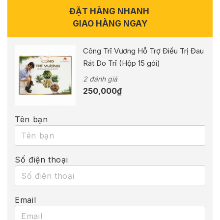
ĐẶT HÀNG NHANH
GIAO HÀNG NGAY
Công Trĩ Vương Hỗ Trợ Điều Trị Đau
Rát Do Trĩ (Hộp 15 gói)
2 đánh giá
250,000
₫
Tên bạn
Số điện thoại
Email