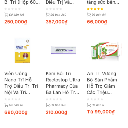
Bị Trĩ (Hộp 60
Điều Trị Và
tăng sức bền
Viên)
Phòng Ngừa
thành mạch
Bệnh Trĩ | Tuýp
(Hộp 30 viên)
Đã bán 105
Đã bán 360
Đã bán 64
37g
250,000
₫
357,000
₫
66,000
₫
Viên Uống
Kem Bôi Trĩ
An Trĩ Vương
Nano Trĩ Hỗ
Rectostop Ultra
Bộ Sản Phẩm
Trợ Điều Trị Trĩ
Pharmacy Của
Hỗ Trợ Giảm
Nội Và Trĩ
Ba Lan Hỗ Trợ
Các Triệu
Ngoại | Hộp 30
Điều Trị Trĩ |
Chứng Trĩ
Viên
Tuýp 50ml
Đã bán 46
Đã bán 378
Đã bán 5
Từ
99,000
₫
690,000
₫
210,000
₫