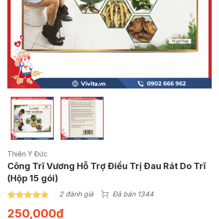
Thiên Y Đức
Công Trĩ Vương Hỗ Trợ Điều Trị Đau Rát Do Trĩ
(Hộp 15 gói)
2 đánh giá
Đã bán 1344
5.00
2
trên 5
250,000
₫
dựa trên