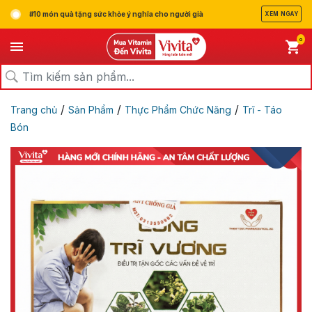
#10 món quà tặng sức khỏe ý nghĩa cho người già
XEM NGAY
0
/
/
/
Trang chủ
Sản Phẩm
Thực Phẩm Chức Năng
Trĩ - Táo
Bón