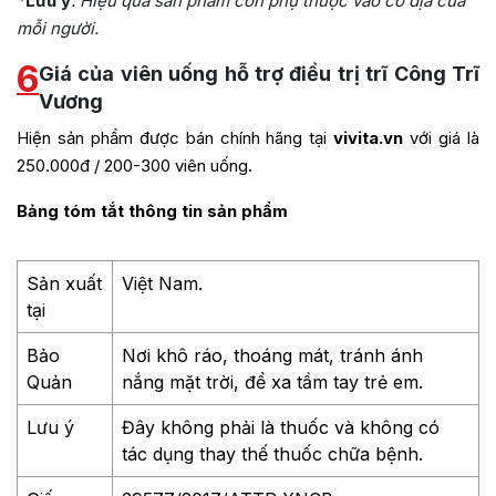
*
Lưu ý
: Hiệu quả sản phẩm còn phụ thuộc vào cơ địa của
mỗi người.
6
Giá của viên uống hỗ trợ điều trị trĩ Công Trĩ
Vương
Hiện sản phẩm được bán chính hãng tại
vivita.vn
với giá là
250.000đ / 200-300 viên uống.
Bảng tóm tắt thông tin sản phẩm
Sản xuất
Việt Nam.
tại
Bảo
Nơi khô ráo, thoáng mát, tránh ánh
Quản
nắng mặt trời, để xa tầm tay trẻ em.
Lưu ý
Đây không phải là thuốc và không có
tác dụng thay thế thuốc chữa bệnh.