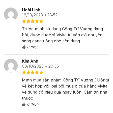
Hoài Linh
16/10/2023 • 18:52
Được xếp
Trước mình sử dụng Công Trĩ Vương dạng
hạng
5
5
bôi, được dược sĩ Vivita tư vấn giờ chuyển
sao
sang dạng uống cho tiện dụng
0
thích
Kim Anh
08/10/2023 • 20:36
Được xếp
Mình mua sản phẩm Công Trĩ Vương ( Uống)
hạng
5
5
về kết hợp với loại bôi mua ở cửa hàng vivita
sao
về dùng có hiệu quả ngay luôn. Cảm ơn nhà
thuốc
0
thích