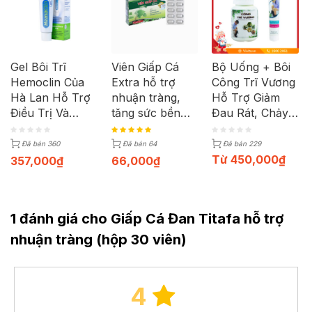
Gel Bôi Trĩ
Viên Giấp Cá
Bộ Uống + Bôi
Hemoclin Của
Extra hỗ trợ
Công Trĩ Vương
Hà Lan Hỗ Trợ
nhuận tràng,
Hỗ Trợ Giảm
Điều Trị Và
tăng sức bền
Đau Rát, Chảy
Phòng Ngừa
thành mạch
Máu Do Trĩ Và
Bệnh Trĩ | Tuýp
(Hộp 30 viên)
Táo Bón
Đã bán 360
Đã bán 64
Đã bán 229
37g
Từ
450,000
₫
357,000
₫
66,000
₫
1 đánh giá cho Giấp Cá Đan Titafa hỗ trợ
nhuận tràng (hộp 30 viên)
4