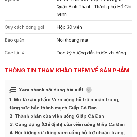
Quận Bình Thạnh, Thành phố Hồ Chí
Minh
Quy cách đóng gói
Hộp 30 viên
Bảo quản
Nơi thoáng mát
Các lưu ý
Đọc kỹ hướng dẫn trước khi dùng
THÔNG TIN THAM KHẢO THÊM VỀ SẢN PHẨM
Ẩn
Xem nhanh nội dung bài viết
[
]
1
Mô tả sản phẩm Viên uống hỗ trợ nhuận tràng,
tăng sức bền thành mạch Giấp Cá Đan
2
Thành phần của viên uống Giấp Cá Đan
3
Công dụng (Chỉ định) của viên uống Giấp Cá Đan
4
Đối tượng sử dụng viên uống hỗ trợ nhuận tràng,