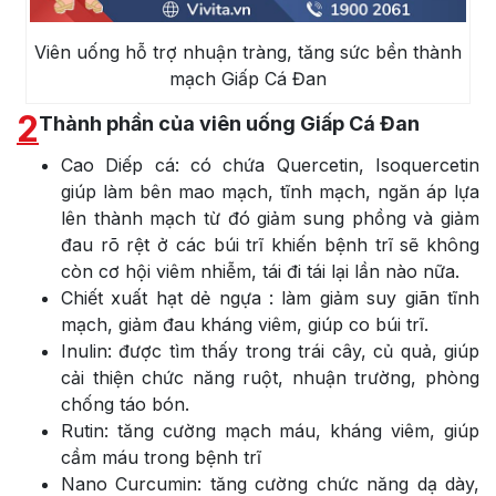
Viên uống hỗ trợ nhuận tràng, tăng sức bền thành
mạch Giấp Cá Đan
2
Thành phần của viên uống Giấp Cá Đan
Cao Diếp cá: có chứa Quercetin, Isoquercetin
giúp làm bên mao mạch, tĩnh mạch, ngăn áp lựa
lên thành mạch từ đó giảm sung phồng và giảm
đau rõ rệt ở các búi trĩ khiến bệnh trĩ sẽ không
còn cơ hội viêm nhiễm, tái đi tái lại lần nào nữa.
Chiết xuất hạt dẻ ngựa : làm giảm suy giãn tĩnh
mạch, giảm đau kháng viêm, giúp co búi trĩ.
Inulin: được tìm thấy trong trái cây, củ quả, giúp
cải thiện chức năng ruột, nhuận trường, phòng
chống táo bón.
Rutin: tăng cường mạch máu, kháng viêm, giúp
cầm máu trong bệnh trĩ
Nano Curcumin: tăng cường chức năng dạ dày,