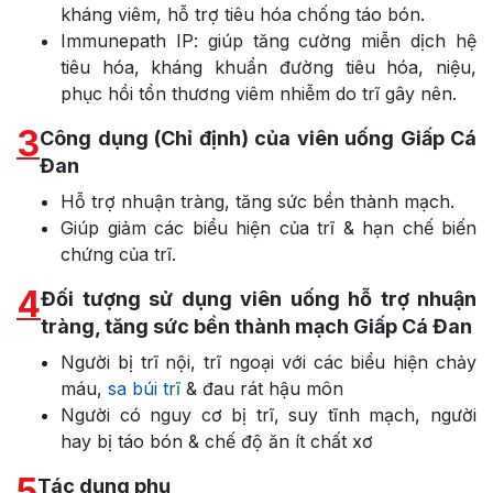
kháng viêm, hỗ trợ tiêu hóa chống táo bón.
Immunepath IP: giúp tăng cường miễn dịch hệ
tiêu hóa, kháng khuẩn đường tiêu hóa, niệu,
phục hồi tổn thương viêm nhiễm do trĩ gây nên.
3
Công dụng (Chỉ định) của viên uống Giấp Cá
Đan
Hỗ trợ nhuận tràng, tăng sức bền thành mạch.
Giúp giảm các biểu hiện của trĩ & hạn chế biến
chứng của trĩ.
4
Đối tượng sử dụng viên uống hỗ trợ nhuận
tràng, tăng sức bền thành mạch Giấp Cá Đan
Người bị trĩ nội, trĩ ngoại với các biểu hiện chảy
máu,
sa búi trĩ
& đau rát hậu môn
Người có nguy cơ bị trĩ, suy tĩnh mạch, người
hay bị táo bón & chế độ ăn ít chất xơ
5
Tác dụng phụ