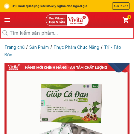
#10 món quà tặng sức khỏe ý nghĩa cho người già
XEM NGAY
0
/
/
/
Trang chủ
Sản Phẩm
Thực Phẩm Chức Năng
Trĩ - Táo
Bón