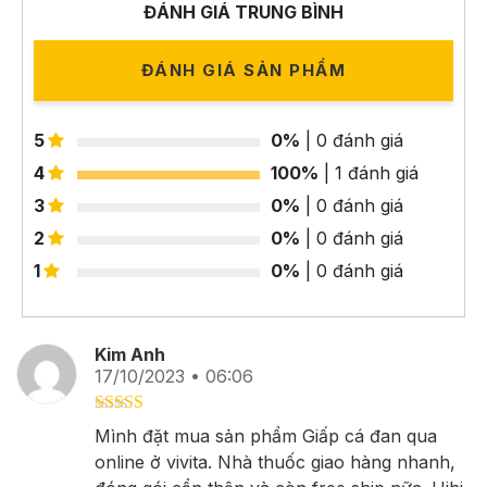
ĐÁNH GIÁ TRUNG BÌNH
ĐÁNH GIÁ SẢN PHẨM
5
0%
| 0 đánh giá
4
100%
| 1 đánh giá
3
0%
| 0 đánh giá
2
0%
| 0 đánh giá
1
0%
| 0 đánh giá
Kim Anh
17/10/2023 • 06:06
Được xếp
Mình đặt mua sản phẩm Giấp cá đan qua
hạng
4
5
online ở vivita. Nhà thuốc giao hàng nhanh,
sao