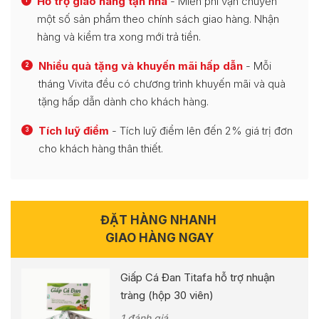
Hỗ trợ giao hàng tận nhà
- Miễn phí vận chuyển
1
một số sản phẩm theo chính sách giao hàng. Nhận
hàng và kiểm tra xong mới trả tiền.
Nhiều quà tặng và khuyến mãi hấp dẫn
- Mỗi
2
tháng Vivita đều có chương trình khuyến mãi và quà
tặng hấp dẫn dành cho khách hàng.
Tích luỹ điểm
- Tích luỹ điểm lên đến 2% giá trị đơn
3
cho khách hàng thân thiết.
ĐẶT HÀNG NHANH
GIAO HÀNG NGAY
Giấp Cá Đan Titafa hỗ trợ nhuận
tràng (hộp 30 viên)
1 đánh giá