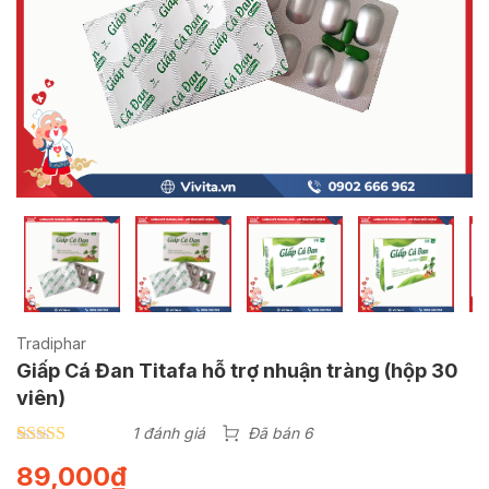
Tradiphar
Giấp Cá Đan Titafa hỗ trợ nhuận tràng (hộp 30
viên)
1 đánh giá
Đã bán 6
4.00
1
trên 5
89,000
₫
dựa trên