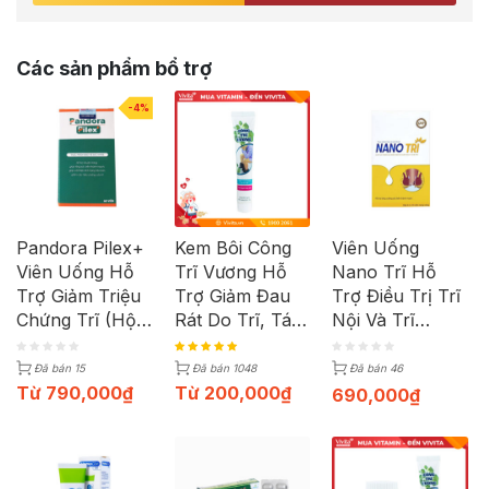
Các sản phẩm bổ trợ
-4%
Pandora Pilex+
Kem Bôi Công
Viên Uống
Viên Uống Hỗ
Trĩ Vương Hỗ
Nano Trĩ Hỗ
Trợ Giảm Triệu
Trợ Giảm Đau
Trợ Điều Trị Trĩ
Chứng Trĩ (Hộp
Rát Do Trĩ, Táo
Nội Và Trĩ
60 Viên)
Bón (Tuýt 15g)
Ngoại | Hộp 30
Viên
Đã bán 15
Đã bán 1048
Đã bán 46
Từ
790,000
₫
Từ
200,000
₫
690,000
₫