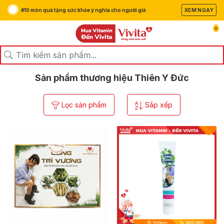
#10 món quà tặng sức khỏe ý nghĩa cho người già
XEM NGAY
0
/
/
Trang chủ
Thương hiệu
Thiên Y Đức
Sản phẩm thương hiệu Thiên Y Đức
Lọc sản phẩm
Sắp xếp