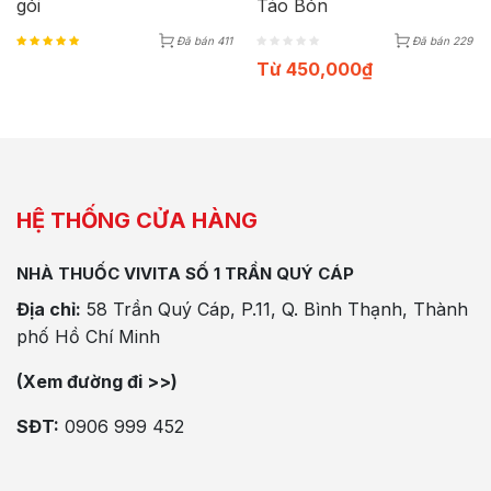
gói
Táo Bón
Đã bán 411
Đã bán 229
Từ
450,000
₫
HỆ THỐNG CỬA HÀNG
NHÀ THUỐC VIVITA SỐ 1 TRẦN QUÝ CÁP
Địa chỉ:
58 Trần Quý Cáp, P.11, Q. Bình Thạnh, Thành
phố Hồ Chí Minh
(Xem đường đi >>)
SĐT:
0906 999 452