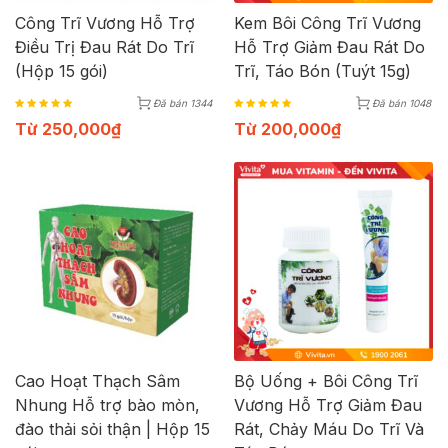
Công Trĩ Vương Hỗ Trợ
Kem Bôi Công Trĩ Vương
Điều Trị Đau Rát Do Trĩ
Hỗ Trợ Giảm Đau Rát Do
(Hộp 15 gói)
Trĩ, Táo Bón (Tuýt 15g)
Đã bán 1344
Đã bán 1048
Từ
250,000
₫
Từ
200,000
₫
Cao Hoạt Thạch Sâm
Bộ Uống + Bôi Công Trĩ
Nhung Hỗ trợ bào mòn,
Vương Hỗ Trợ Giảm Đau
đào thải sỏi thận | Hộp 15
Rát, Chảy Máu Do Trĩ Và