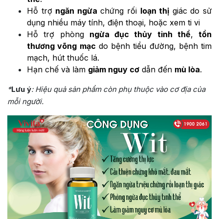
Hỗ trợ
ngăn ngừa
chứng rối
loạn thị
giác do sử
dụng nhiều máy tính, điện thoại, hoặc xem ti vi
Hỗ trợ phòng
ngừa đục thủy tinh thể
,
tổn
thương võng mạc
do bệnh tiểu đường, bệnh tim
mạch, hút thuốc lá.
Hạn chế và làm
giảm nguy cơ
dẫn đến
mù lòa
.
*
Lưu ý
: Hiệu quả sản phẩm còn phụ thuộc vào cơ địa của
mỗi người.