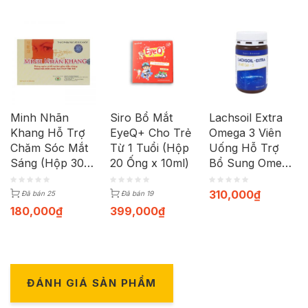
Minh Nhãn
Siro Bổ Mắt
Lachsoil Extra
Khang Hỗ Trợ
EyeQ+ Cho Trẻ
Omega 3 Viên
Chăm Sóc Mắt
Từ 1 Tuổi (Hộp
Uống Hỗ Trợ
Sáng (Hộp 30
20 Ống x 10ml)
Bổ Sung Omega
Viên)
3, Hỗ Trợ
Phòng Khô
310,000
₫
Đã bán 25
Đã bán 19
Mắt, Mỏi Mắt,
180,000
₫
399,000
₫
Cải Thiện Trí
Nhớ (Hộp 60
viên)
ĐÁNH GIÁ SẢN PHẨM