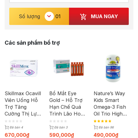
MUA NGAY
Số lượng
Các sản phẩm bổ trợ
Skillmax Ocavill
Bổ Mắt Eye
Nature’s Way
Viên Uống Hỗ
Gold – Hỗ Trợ
Kids Smart
Trợ Tăng
Hạn Chế Quá
Omega-3 Fish
Cường Thị Lực
Trình Lão Hoá
Oil Trio High
Hộp 30 Viên
Mắt | Hộp 25
DHA (Hộp 60
Ống
Viên)
Đã bán 4
Đã bán 3
Đã bán 96
670,000
₫
590,000
₫
490,000
₫