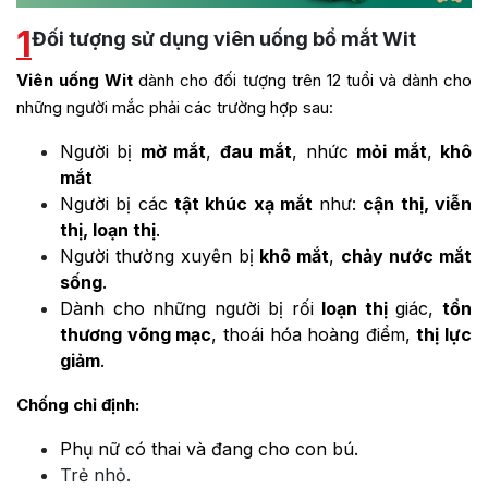
1
Đối tượng sử dụng viên uống bổ mắt Wit
Viên uống Wit
dành cho đối tượng trên 12 tuổi và dành cho
những người mắc phải các trường hợp sau:
Người bị
mờ mắt
,
đau mắt
, nhức
mỏi mắt
,
khô
mắt
Người bị các
tật khúc xạ mắt
như:
cận thị, viễn
thị, loạn thị
.
Người thường xuyên bị
khô mắt
,
chảy nước mắt
sống
.
Dành cho những người bị rối
loạn thị
giác,
tổn
thương võng mạc
, thoái hóa hoàng điểm,
thị lực
giảm
.
Chống chỉ định:
Phụ nữ có thai và đang cho con bú.
Trẻ nhỏ.