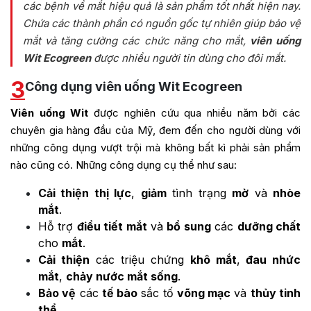
các bệnh về mắt hiệu quả là sản phẩm tốt nhất hiện nay.
Chứa các thành phần có nguồn gốc tự nhiên giúp bảo vệ
mắt và tăng cường các chức năng cho mắt,
v
iên uống
Wit Ecogreen
được nhiều người tin dùng cho đôi mắt.
3
Công dụng viên uống Wit Ecogreen
Viên uống Wit
được nghiên cứu qua nhiều năm bởi các
chuyên gia hàng đầu của Mỹ,
đem đến cho người dùng với
những công dụng vượt trội mà không bất kì phải sản phẩm
nào cũng có. Những công dụng cụ thể như sau:
Cải thiện thị lực
,
giảm
tình trạng
mờ
và
nhòe
mắt
.
Hỗ trợ
điều tiết mắt
và
bổ sung
các
dưỡng chất
cho
mắt
.
Cải thiện
các triệu chứng
khô mắt
,
đau nhức
mắt
,
chảy nước mắt sống
.
Bảo vệ
các
tế bào
sắc tố
võng mạc
và
thủy tinh
thể
.