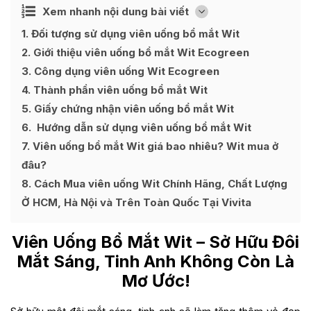
Ẩn
Xem nhanh nội dung bài viết
[
]
1
Đối tượng sử dụng viên uống bổ mắt Wit
2
Giới thiệu viên uống bổ mắt Wit Ecogreen
3
Công dụng viên uống Wit Ecogreen
4
Thành phần viên uống bổ mắt Wit
5
Giấy chứng nhận viên uống bổ mắt Wit
6
Hướng dẫn sử dụng viên uống bổ mắt Wit
7
Viên uống bổ mắt Wit giá bao nhiêu? Wit mua ở
đâu?
8
Cách Mua viên uống Wit Chính Hãng, Chất Lượng
Ở HCM, Hà Nội và Trên Toàn Quốc Tại Vivita
Viên Uống Bổ Mắt Wit
– Sở Hữu Đôi
Mắt Sáng, Tinh Anh Không Còn Là
Mơ Ước!