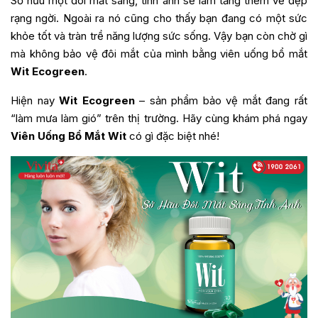
Sở hữu một đôi mắt sáng, tinh anh sẽ làm tăng thêm vẻ đẹp
rạng ngời. Ngoài ra nó cũng cho thấy bạn đang có một sức
khỏe tốt và tràn trề năng lượng sức sống. Vậy bạn còn chờ gì
mà không bảo vệ đôi mắt của mình bằng viên uống bổ mắt
Wit Ecogreen
.
Hiện nay
Wit Ecogreen
– sản phẩm bảo vệ mắt đang rất
“làm mưa làm gió” trên thị trường. Hãy cùng khám phá ngay
Viên Uống Bổ Mắt Wit
có gì đặc biệt nhé!