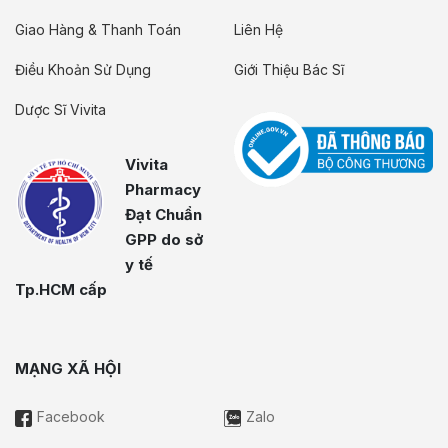
Giao Hàng & Thanh Toán
Liên Hệ
Điều Khoản Sử Dụng
Giới Thiệu Bác Sĩ
Dược Sĩ Vivita
Vivita
Pharmacy
Đạt Chuẩn
GPP do sở
y tế
Tp.HCM cấp
MẠNG XÃ HỘI
Facebook
Zalo