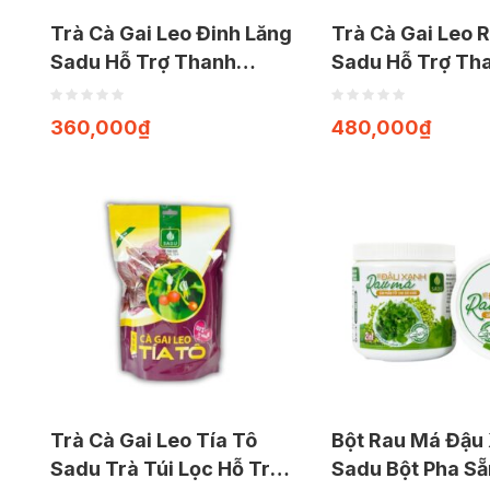
Trà Cà Gai Leo Đinh Lăng
Trà Cà Gai Leo 
Sadu Hỗ Trợ Thanh
Sadu Hỗ Trợ Th
Nhiệt, Giải Độc, Mát Gan
Nhiệt, Mát Gan (
(Gói 1kg)
360,000
₫
480,000
₫
Trà Cà Gai Leo Tía Tô
Bột Rau Má Đậu
Sadu Trà Túi Lọc Hỗ Trợ
Sadu Bột Pha Sẵ