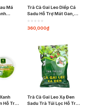
Rau Má
Trà Cà Gai Leo Diếp Cá
anh
Sadu Hỗ Trợ Mát Gan,
Gói 1kg)
Giải Độc (Gói 1kg)
360,000
₫
 Xanh
Trà Cà Gai Leo Xạ Đen
n Hỗ Trợ
Sadu Trà Túi Lọc Hỗ Trợ