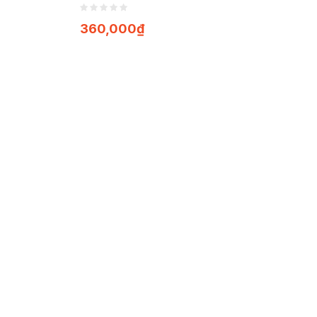
ải Độc Và
Thanh Lọc Cơ Thể ( Gói
Máu (Hộp
1kg x 200 túi lọc)
360,000
₫