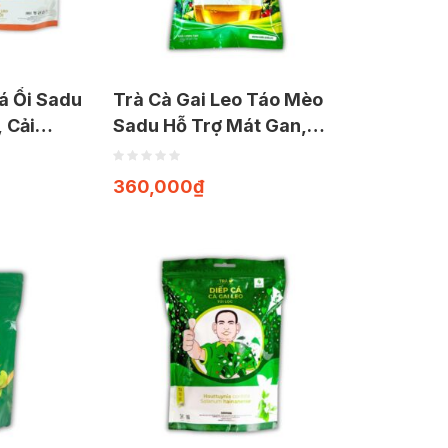
Lá Ổi Sadu
Trà Cà Gai Leo Táo Mèo
 Cải
Sadu Hỗ Trợ Mát Gan,
yết,
Thanh Lọc Cơ Thể (Gói
ức Năng
1kg)
360,000
₫