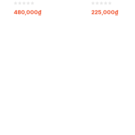
Thanh Nhiệt, Giải Độc
Thanh Nhiệt, Gi
(Túi 1kgx50 túi lọc)
Hạ Cholesterol 
480,000
₫
225,000
₫
200g)