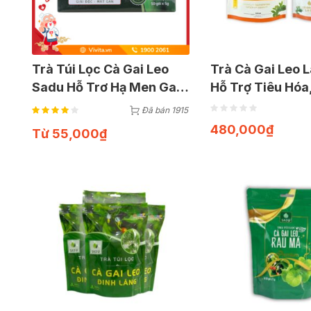
Trà Túi Lọc Cà Gai Leo
Trà Cà Gai Leo 
Sadu Hỗ Trơ Hạ Men Gan
Hỗ Trợ Tiêu Hóa,
Giải Độc Gan
Thiện Đường Hu
Đã bán 1915
Tăng Cường Ch
480,000
₫
Từ
55,000
₫
Gan (Gói 1kg)