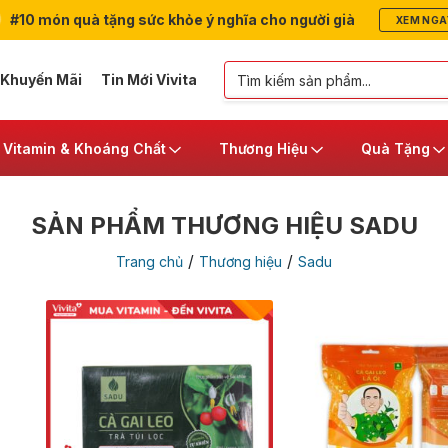
#10 món quà tặng sức khỏe ý nghĩa cho người già
XEM NGA
 Khuyến Mãi
Tin Mới Vivita
Vitamin & Khoáng Chất
Thương Hiệu
Quà Tặng
SẢN PHẨM THƯƠNG HIỆU SADU
/
/
Trang chủ
Thương hiệu
Sadu