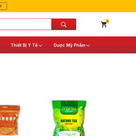
Y
0
Thiết Bị Y Tế
Dược Mỹ Phẩm