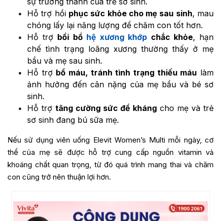
sự trưởng thành của trẻ sơ sinh.
Hỗ trợ hồi
phục sức khỏe cho mẹ sau sinh
, mau
chóng lấy lại năng lượng để chăm con tốt hơn.
Hỗ trợ
bồi bổ
hệ xương khớp
chắc khỏe
, hạn
chế tình trạng loãng xương thường thấy ở mẹ
bầu và mẹ sau sinh.
Hỗ trợ
bổ máu, tránh tình trạng thiếu máu
làm
ảnh hưởng đến cân nặng của mẹ bầu và bé sơ
sinh.
Hỗ trợ
tăng cường sức đề kháng
cho mẹ và trẻ
sơ sinh đang bú sữa mẹ.
Nếu sử dụng viên uống Elevit Women’s Multi mỗi ngày, cơ
thể của mẹ sẽ được hỗ trợ cung cấp nguồn vitamin và
khoáng chất quan trọng, từ đó quá trình mang thai và chăm
con cũng trở nên thuận lợi hơn.