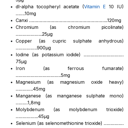
dl-alpha tocopheryl acetate (
Vitamin E
10 IU)
…….10mg
Canxi …………………………………………………..120mg
Chromium (as chromium picolinate)
………………..25µg
Copper (as cupric sulphate anhydrous)
…………….900µg
Iodine (as potassium iodide) …………………………
75µg
Iron (as ferrous fumarate)
…………………………….5mg
Magnesium (as magnesium oxide heavy)
………….45mg
Manganese (as manganese sulphate mono)
………1,8mg
Molybdenum (as molybdenum trioxide)
……………..45µg
Selenium (as selenomethionine trioxide) ……………