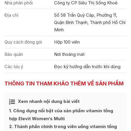
Nhà phân phối
Công ty CP Siêu Thị Sống Khoẻ
Địa chỉ
Số 58 Trần Quý Cáp, Phường 11,
Quận Bình Thạnh, Thành phố Hồ Chí
Minh
Quy cách đóng gói
Hộp 100 viên
Bảo quản
Nơi thoáng mát
Các lưu ý
Đọc kỹ hướng dẫn trước khi dùng
THÔNG TIN THAM KHẢO THÊM VỀ SẢN PHẨM
Ẩn
Xem nhanh nội dung bài viết
[
]
1
Công dụng nổi bật của sản phẩm vitamin tổng
hợp Elevit Women’s Multi
2
Thành phần chính trong viên uống vitamin tổng