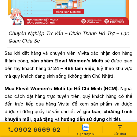
Chuyên Nghiệp Tư Vấn – Chân Thành Hỗ Trợ – Lạc
Quan Chia Sẻ
Sau khi đặt hàng và chuyên viên Vivita xác nhận đơn hàng
thành công,
sản phẩm Elevit Women’s Multi
sẽ được giao
đến tay khách hàng từ
24 – 48h làm việc
, tuỳ theo khu vực
mà quý khách đang sinh sống (không tính Chủ Nhật).
Mua Elevit Women’s Multi tại Hồ Chí Minh (HCM):
Ngoài
các cách đặt hàng trực tuyến trên, quý khách hàng có thể
đến trực tiếp cửa hàng Vivita để xem sản phẩm và được
dược sĩ đứng quầy tư vấn chi tiết về
giá bán, chương trình
khuyến mãi, quà tặng
và
hướng dẫn sử dụng
chi tiết.
0902 6669 62
Lên đầu
Gặp dược sĩ